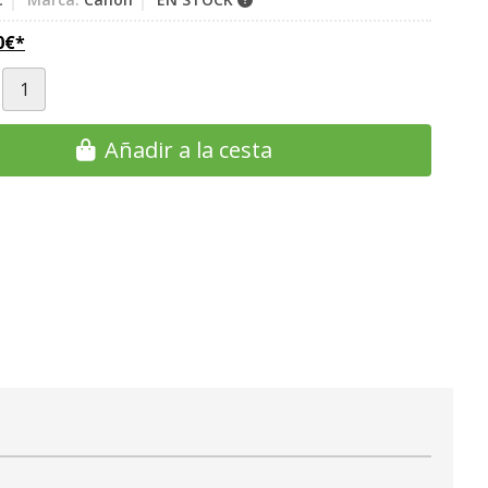
0
€
*
Añadir a la cesta