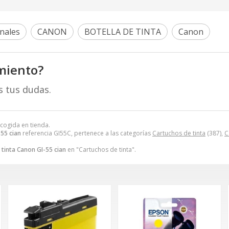
nales
CANON
BOTELLA DE TINTA
Canon
miento?
s tus dudas.
ecogida en tienda.
-55 cian
referencia GI55C, pertenece a las categorías
Cartuchos de tinta
(387),
C
 tinta Canon GI-55 cian
en "Cartuchos de tinta".