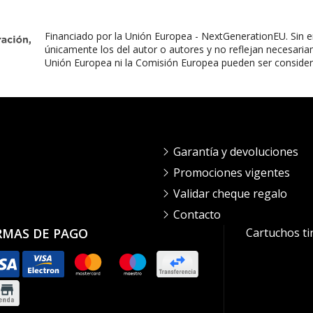
Financiado por la Unión Europea - NextGenerationEU. Sin e
únicamente los del autor o autores y no reflejan necesaria
Unión Europea ni la Comisión Europea pueden ser conside
Garantía y devoluciones
Promociones vigentes
Validar cheque regalo
Contacto
RMAS DE PAGO
Cartuchos ti