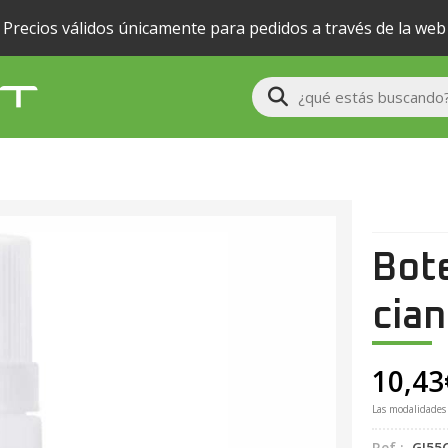
Precios válidos únicamente para pedidos a través de la web
Buscar
Bote
cian
10,43
Las modalidades
Ref.:
GI55