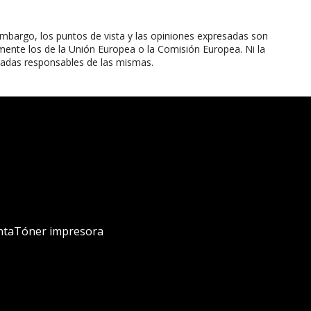
mbargo, los puntos de vista y las opiniones expresadas son
mente los de la Unión Europea o la Comisión Europea. Ni la
radas responsables de las mismas.
nta
Tóner impresora