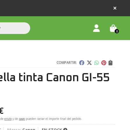
0
COMPARTIR:
lla tinta Canon GI-55
€
 de
envío
y de
pago
pueden variar el importe final del pedido.
C
Marca:
Canon
EN STOCK