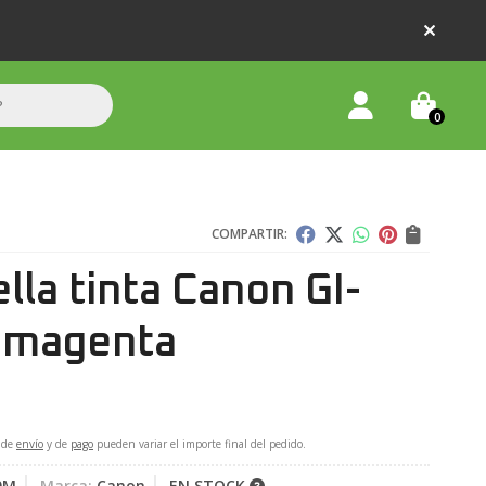
0
COMPARTIR:
lla tinta Canon GI-
 magenta
 de
envío
y de
pago
pueden variar el importe final del pedido.
0M
Marca:
Canon
EN STOCK