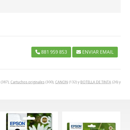
881 959 853
ENVIAR EMAIL
(387),
Cartuchos originales
(300),
CANON
(132) y
BOTELLA DE TINTA
(26) y