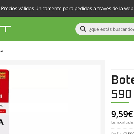
Precios válidos únicamente para pedidos a través de la web
Buscar
ta
Bote
590
9,59
€
Las modalidades
Ref.:
GI59