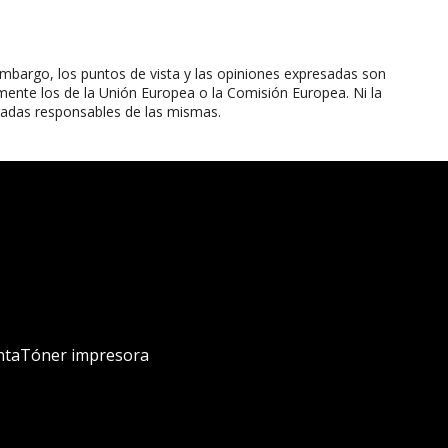
mbargo, los puntos de vista y las opiniones expresadas son
mente los de la Unión Europea o la Comisión Europea. Ni la
radas responsables de las mismas.
nta
Tóner impresora