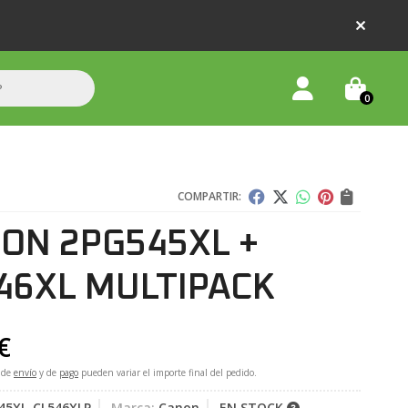
0
COMPARTIR:
ON 2PG545XL +
46XL MULTIPACK
€
 de
envío
y de
pago
pueden variar el importe final del pedido.
45XL-CL546XLP
Marca:
Canon
EN STOCK