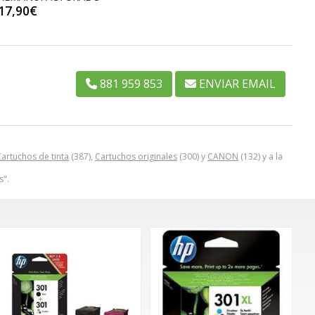
17,90€
881 959 853
ENVIAR EMAIL
artuchos de tinta
(387),
Cartuchos originales
(300) y
CANON
(132) y a la
s".