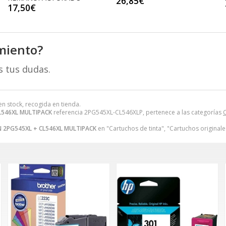
26,85€
17,50€
miento?
s tus dudas.
en stock, recogida en tienda.
L546XL MULTIPACK
referencia 2PG545XL-CL546XLP, pertenece a las categorías
C
 2PG545XL + CL546XL MULTIPACK
en "Cartuchos de tinta", "Cartuchos originale