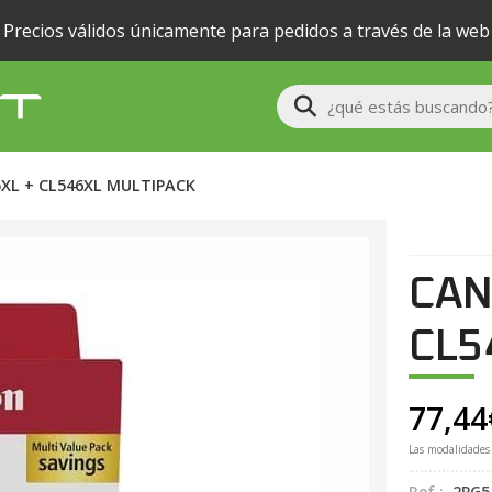
Precios válidos únicamente para pedidos a través de la web
Buscar
XL + CL546XL MULTIPACK
CAN
CL5
77,44
Las modalidades
Ref.:
2PG5