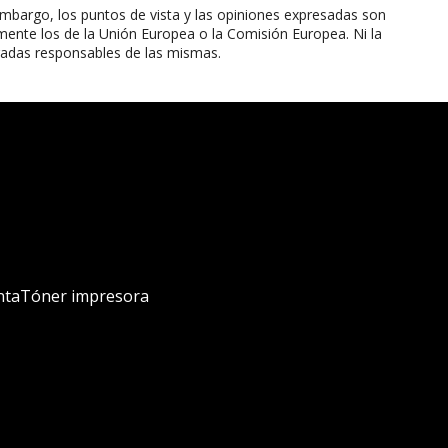
mbargo, los puntos de vista y las opiniones expresadas son
mente los de la Unión Europea o la Comisión Europea. Ni la
radas responsables de las mismas.
nta
Tóner impresora