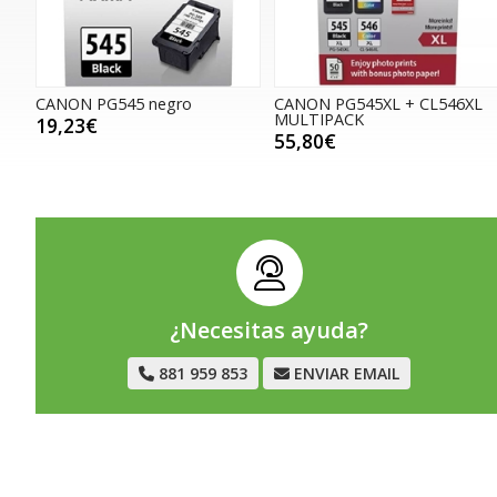
CANON PG545 negro
CANON PG545XL + CL546XL
MULTIPACK
19,23€
55,80€
¿Necesitas ayuda?
881 959 853
ENVIAR EMAIL