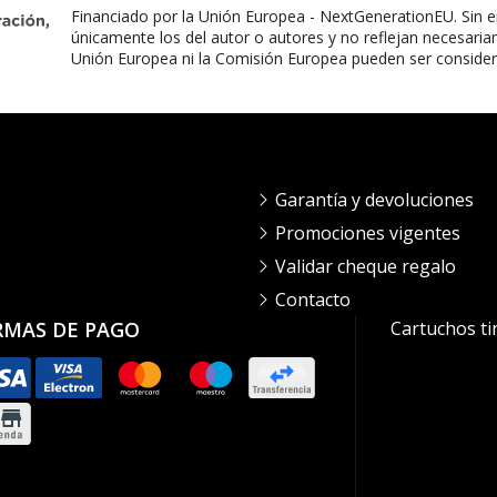
Financiado por la Unión Europea - NextGenerationEU. Sin e
únicamente los del autor o autores y no reflejan necesaria
Unión Europea ni la Comisión Europea pueden ser conside
Garantía y devoluciones
Promociones vigentes
Validar cheque regalo
Contacto
RMAS DE PAGO
Cartuchos ti