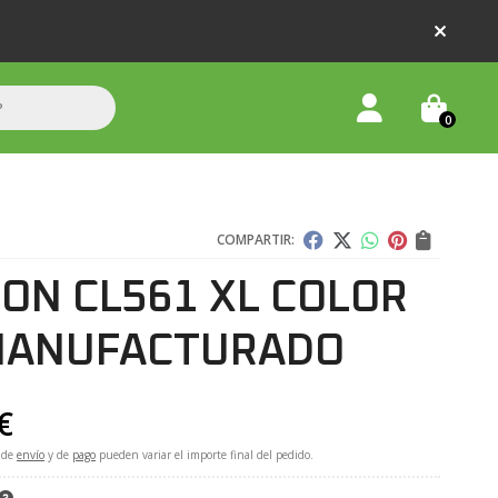
0
COMPARTIR:
ON CL561 XL COLOR
MANUFACTURADO
€
 de
envío
y de
pago
pueden variar el importe final del pedido.