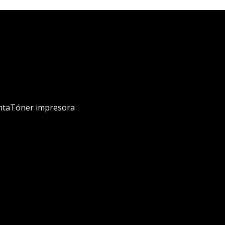
nta
Tóner impresora