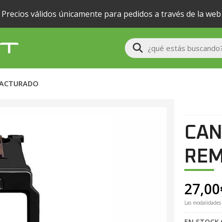
Precios válidos únicamente para pedidos a través de la web
Buscar
FACTURADO
CAN
RE
27,00
Las modalidades
EN STOCK