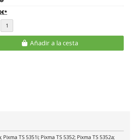
0
€
*
Añadir a la cesta
; Pixma TS 5351i; Pixma TS 5352; Pixma TS 5352a;