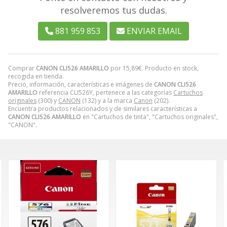
resolveremos tus dudas.
881 959 853
ENVIAR EMAIL
Comprar
CANON CLI526 AMARILLO
por
15,89
€
. Producto en stock,
recogida en tienda.
Precio, información, características e imágenes de
CANON CLI526
AMARILLO
referencia CLI526Y, pertenece a las categorías
Cartuchos
originales
(300) y
CANON
(132) y a la marca
Canon
(202).
Encuentra productos relacionados y de similares características a
CANON CLI526 AMARILLO
en "Cartuchos de tinta", "Cartuchos originales",
"CANON".