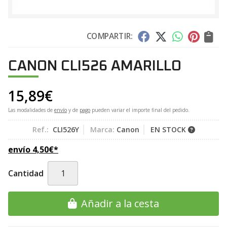
COMPARTIR:
CANON CLI526 AMARILLO
15,89
€
Las modalidades de
envío
y de
pago
pueden variar el importe final del pedido.
Ref.:
CLI526Y
Marca:
Canon
EN STOCK
envío
4,50
€
*
Cantidad
Añadir a la cesta