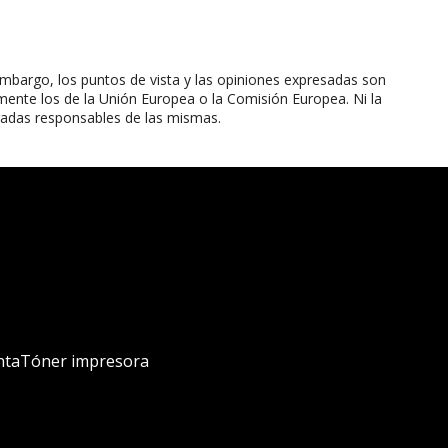
mbargo, los puntos de vista y las opiniones expresadas son
mente los de la Unión Europea o la Comisión Europea. Ni la
radas responsables de las mismas.
nta
Tóner impresora