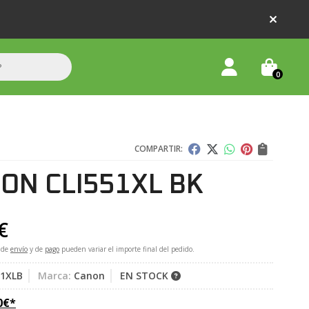
0
COMPARTIR:
ON CLI551XL BK
€
 de
envío
y de
pago
pueden variar el importe final del pedido.
51XLB
Marca:
Canon
EN STOCK
0
€
*