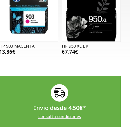
HP 903 MAGENTA
HP 950 XL BK
13,86€
67,74€
Envío desde
4,50
€
*
consulta condiciones