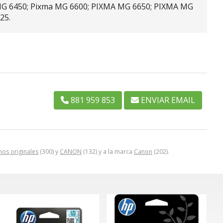
MG 6450; Pixma MG 6600; PIXMA MG 6650; PIXMA MG
925.
881 959 853
ENVIAR EMAIL
hos originales
(300) y
CANON
(132) y a la marca
Canon
(202).