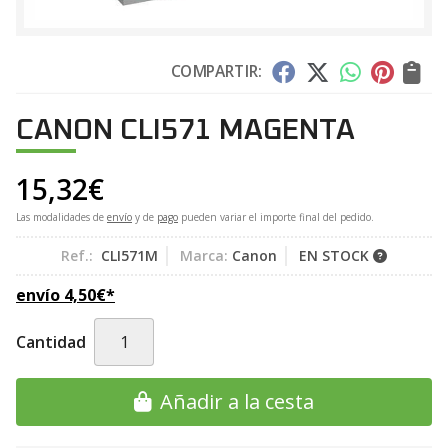
COMPARTIR:
CANON CLI571 MAGENTA
15,32
€
Las modalidades de
envío
y de
pago
pueden variar el importe final del pedido.
Ref.:
CLI571M
Marca:
Canon
EN STOCK
envío
4,50
€
*
Cantidad
Añadir a la cesta