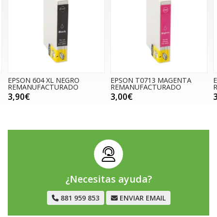
GRO
EPSON T0713 MAGENTA
EPSON T1293 MAGE
ADO
REMANUFACTURADO
REMANUFACTURADO
3,00€
3,00€
¿Necesitas ayuda?
881 959 853
ENVIAR EMAIL