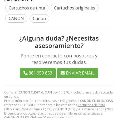
Cartuchos de tinta
Cartuchos originales
CANON
Canon
¿Alguna duda? ¿Necesitas
asesoramiento?
Ponte en contacto con nosotros y
resolveremos tus dudas.
881 959 853
ENVIAR EMAIL
Comprar
CANON CLI581XL CIAN
por
17,87
€
. Producto en stock, recogida
en tienda.
Precio, información, características e imágenes de
CANON CLI581XL CIAN
referencia CLI581XLC, pertenece a las categorías
Cartuchos de tinta
(387),
Cartuchos originales
(300) y
CANON
(132) y a la marca
Canon
(202).
Encuentra productos relacionados y de similares características a
CANON CLI581XL CIAN
en "Cartuchos de tinta".