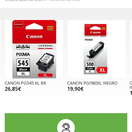
XL BK
CANON PGI580XL NEGRO
Cartucho Brother 
magenta
19,90€
16,89€