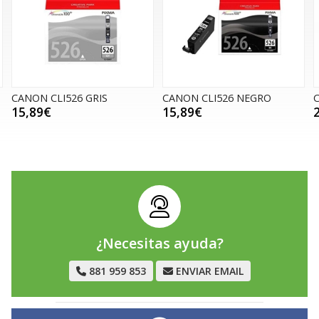
ON CLI526 GRIS
CANON CLI526 NEGRO
CANON 
89€
15,89€
29,98
¿Necesitas ayuda?
881 959 853
ENVIAR EMAIL