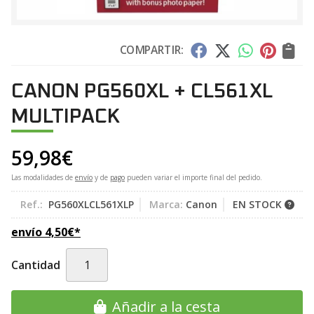
COMPARTIR:
CANON PG560XL + CL561XL
MULTIPACK
59,98
€
Las modalidades de
envío
y de
pago
pueden variar el importe final del pedido.
Ref.:
PG560XLCL561XLP
Marca:
Canon
EN STOCK
envío
4,50
€
*
Cantidad
Añadir a la cesta