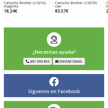
Cartucho Brother LC421XL
Cartucho Brother LC427XL
C
magenta
cian
18,24€
83,57€
¿Necesitas ayuda?
881 959 853
ENVIAR EMAIL
Síguenos en
Facebook