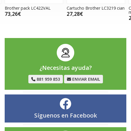
Brother pack LC422VAL
Cartucho Brother LC3219 cian
C
73,26€
27,28€
¿Necesitas ayuda?
881 959 853
ENVIAR EMAIL
Síguenos en
Facebook