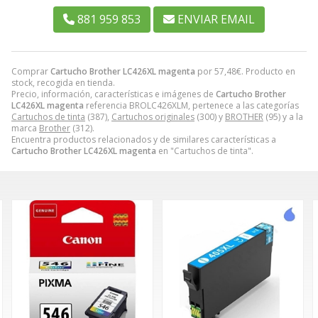
881 959 853
ENVIAR EMAIL
Comprar
Cartucho Brother LC426XL magenta
por
57,48
€
. Producto en
stock, recogida en tienda.
Precio, información, características e imágenes de
Cartucho Brother
LC426XL magenta
referencia BROLC426XLM, pertenece a las categorías
Cartuchos de tinta
(387),
Cartuchos originales
(300) y
BROTHER
(95) y a la
marca
Brother
(312).
Encuentra productos relacionados y de similares características a
Cartucho Brother LC426XL magenta
en "Cartuchos de tinta".