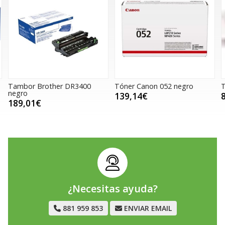
ther DR3400
Tóner Canon 052 negro
Tóner Canon 0
139,14€
87,48€
¿Necesitas ayuda?
881 959 853
ENVIAR EMAIL