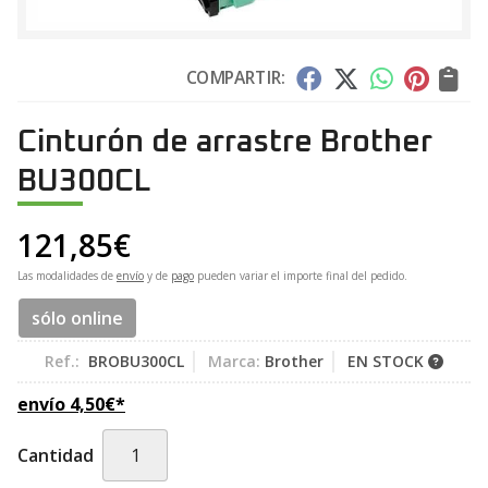
COMPARTIR:
Cinturón de arrastre Brother
BU300CL
121,85
€
Las modalidades de
envío
y de
pago
pueden variar el importe final del pedido.
sólo online
Ref.:
BROBU300CL
Marca:
Brother
EN STOCK
envío
4,50
€
*
Cantidad