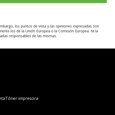
mbargo, los puntos de vista y las opiniones expresadas son
mente los de la Unión Europea o la Comisión Europea. Ni la
radas responsables de las mismas.
nta
Tóner impresora