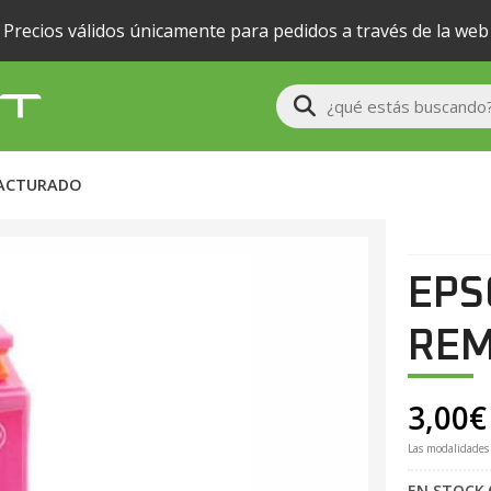
Precios válidos únicamente para pedidos a través de la web
Buscar
FACTURADO
EPS
RE
3,00
€
Las modalidades
EN STOCK