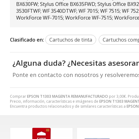
BX630FW; Stylus Office BX635FWD; Stylus Office BX
3530FTWF; WF 3540DTWF; WF 7015; WF 7515; WF 7
WorkForce WF-7015; WorkForce WF-7515; WorkForc
Clasificado en:
Cartuchos de tinta
Cartuchos comp
¿Alguna duda? ¿Necesitas asesora
Ponte en contacto con nosotros y resolveremo
Comprar
EPSON T1303 MAGENTA REMANUFACTURADO
por
3,00
€
. Produ
Precio, información, características e imágenes de
EPSON T1303 MAGEN
Encuentra productos relacionados y de similares características a
EPSON