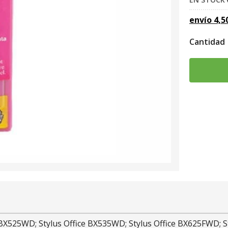
envío
4,5
Cantidad
 BX525WD; Stylus Office BX535WD; Stylus Office BX625FWD; St