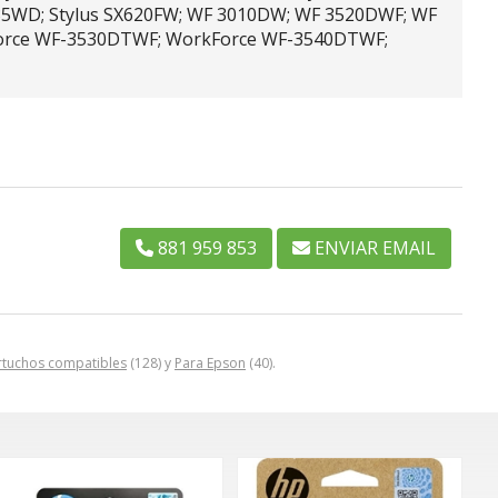
X535WD; Stylus SX620FW; WF 3010DW; WF 3520DWF; WF
Force WF-3530DTWF; WorkForce WF-3540DTWF;
881 959 853
ENVIAR EMAIL
rtuchos compatibles
(128) y
Para Epson
(40).