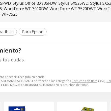
925FWD; Stylus Office BX935FDW; Stylus SX525WD; Stylus S
525; WorkForce WF-3010DW; WorkForce WF-3520DWF; Work
e WF-7525.
atibles
Para Epson
miento?
s tus dudas.
cto en stock, recogida en tienda.
TA REMANUFACTURADO
pertenece a las categorías
Cartuchos de tinta
(387),
Ca
 T1303 MAGENTA REMANUFACTURADO
en "Cartuchos de tinta".