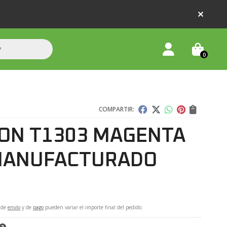
0
COMPARTIR:
ON T1303 MAGENTA
MANUFACTURADO
 de
envío
y de
pago
pueden variar el importe final del pedido.