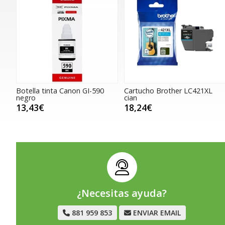
Botella tinta Canon GI-590
Cartucho Brother LC421XL
negro
cian
13,43€
18,24€
¿Necesitas ayuda?
881 959 853
ENVIAR EMAIL