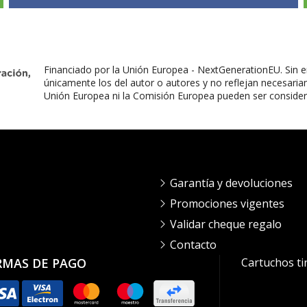
Financiado por la Unión Europea - NextGenerationEU. Sin e
únicamente los del autor o autores y no reflejan necesaria
Unión Europea ni la Comisión Europea pueden ser conside
Garantía y devoluciones
Promociones vigentes
Validar cheque regalo
Contacto
RMAS DE PAGO
Cartuchos ti