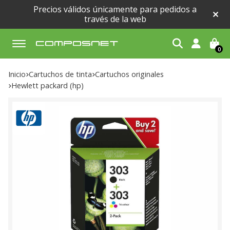
Precios válidos únicamente para pedidos a
través de la web
0
Buscar
Inicio
cartuchos de tinta
cartuchos originales
hewlett packard (hp)