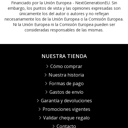
Financiado por la Unión Europea - NextGenerationEU. Sin
embargo, los puntos de vista y las opiniones expresadas son
únicamente los del autor o autores y no reflejan
necesariamente los de la Unión Europea o la Comisión Europea.
Ni la Unión Europea ni la Comisión Europea pueden ser
consideradas responsables de las mismas.
NUESTRA TIENDA
Cómo comprar
Nuestra historia
Formas de pago
Gastos de envío
Garantía y devoluciones
Promociones vigentes
Validar cheque regalo
Contacto