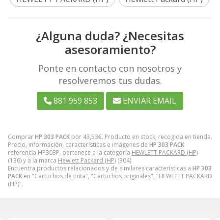
¿Alguna duda? ¿Necesitas
asesoramiento?
Ponte en contacto con nosotros y
resolveremos tus dudas.
881 959 853
ENVIAR EMAIL
Comprar
HP 303 PACK
por
43,53
€
. Producto en stock, recogida en tienda.
Precio, información, características e imágenes de
HP 303 PACK
referencia HP303P, pertenece a la categoría
HEWLETT PACKARD (HP)
(136) y a la marca
Hewlett Packard (HP)
(304).
Encuentra productos relacionados y de similares características a
HP 303
PACK
en "Cartuchos de tinta", "Cartuchos originales", "HEWLETT PACKARD
(HP)".