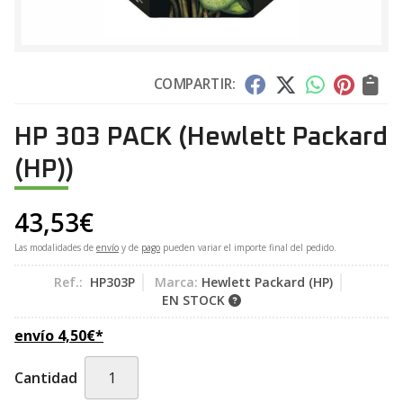
COMPARTIR:
HP 303 PACK
(Hewlett Packard
(HP))
43,53
€
Las modalidades de
envío
y de
pago
pueden variar el importe final del pedido.
Ref.:
HP303P
Marca:
Hewlett Packard (HP)
EN STOCK
envío
4,50
€
*
Cantidad