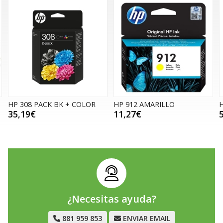
HP 308 PACK BK + COLOR
HP 912 AMARILLO
H
35,19€
11,27€
¿Necesitas ayuda?
881 959 853
ENVIAR EMAIL