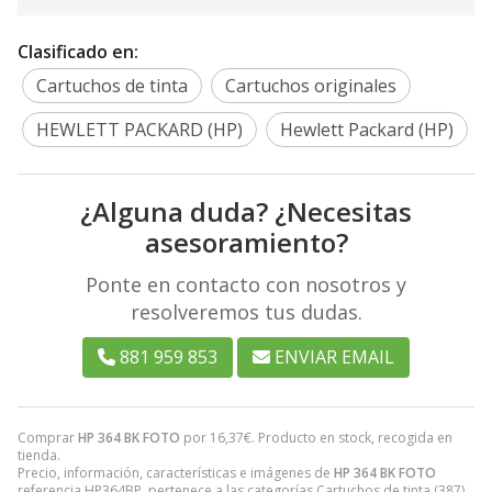
Clasificado en:
Cartuchos de tinta
Cartuchos originales
HEWLETT PACKARD (HP)
Hewlett Packard (HP)
¿Alguna duda? ¿Necesitas
asesoramiento?
Ponte en contacto con nosotros y
resolveremos tus dudas.
881 959 853
ENVIAR EMAIL
Comprar
HP 364 BK FOTO
por
16,37
€
. Producto en stock, recogida en
tienda.
Precio, información, características e imágenes de
HP 364 BK FOTO
referencia HP364BP, pertenece a las categorías
Cartuchos de tinta
(387),