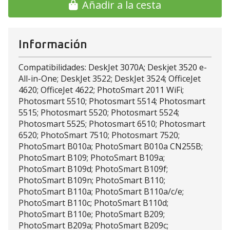
Añadir a la cesta
Información
Compatibilidades: DeskJet 3070A; Deskjet 3520 e-
All-in-One; DeskJet 3522; DeskJet 3524; OfficeJet
4620; OfficeJet 4622; PhotoSmart 2011 WiFi;
Photosmart 5510; Photosmart 5514; Photosmart
5515; Photosmart 5520; Photosmart 5524;
Photosmart 5525; Photosmart 6510; Photosmart
6520; PhotoSmart 7510; Photosmart 7520;
PhotoSmart B010a; PhotoSmart B010a CN255B;
PhotoSmart B109; PhotoSmart B109a;
PhotoSmart B109d; PhotoSmart B109f;
PhotoSmart B109n; PhotoSmart B110;
PhotoSmart B110a; PhotoSmart B110a/c/e;
PhotoSmart B110c; PhotoSmart B110d;
PhotoSmart B110e; PhotoSmart B209;
PhotoSmart B209a; PhotoSmart B209c;