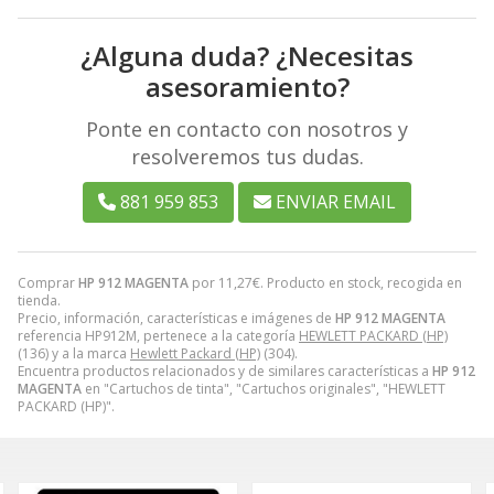
¿Alguna duda? ¿Necesitas
asesoramiento?
Ponte en contacto con nosotros y
resolveremos tus dudas.
881 959 853
ENVIAR EMAIL
Comprar
HP 912 MAGENTA
por
11,27
€
. Producto en stock, recogida en
tienda.
Precio, información, características e imágenes de
HP 912 MAGENTA
referencia HP912M, pertenece a la categoría
HEWLETT PACKARD (HP)
(136) y a la marca
Hewlett Packard (HP)
(304).
Encuentra productos relacionados y de similares características a
HP 912
MAGENTA
en "Cartuchos de tinta", "Cartuchos originales", "HEWLETT
PACKARD (HP)".