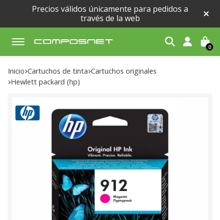
Precios válidos únicamente para pedidos a
través de la web
0
Buscar
Inicio
cartuchos de tinta
cartuchos originales
hewlett packard (hp)