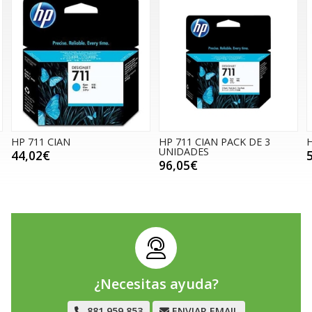
HP 711 CIAN
HP 711 CIAN PACK DE 3
H
UNIDADES
44,02€
96,05€
¿Necesitas ayuda?
881 959 853
ENVIAR EMAIL