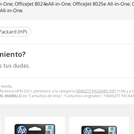
in-One; OfficeJet 8024eAll-in-One; OfficeJet 8025e All-in-One; O
 All-in-One.
Packard (HP)
miento?
s tus dudas.
 tienda.
ferencia HP912XLY, pertenece a la categoría
HEWLETT PACKARD (HP)
(136) y a 
XL AMARILLO
en "Cartuchos de tinta", "Cartuchos originales", "HEWLETT PACKAR