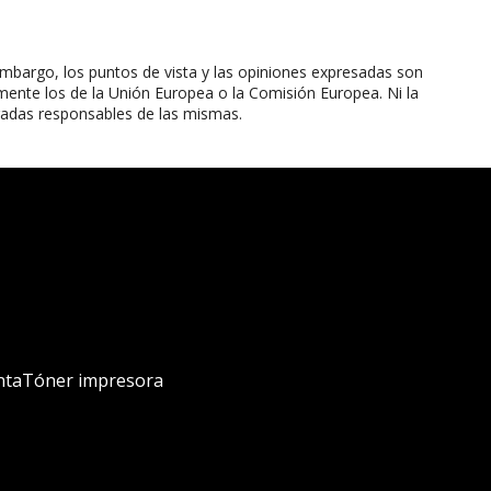
mbargo, los puntos de vista y las opiniones expresadas son
mente los de la Unión Europea o la Comisión Europea. Ni la
radas responsables de las mismas.
nta
Tóner impresora