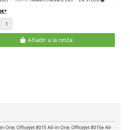
0
€
*
Añadir a la cesta
in-One; OfficeJet 8015 All-in-One; OfficeJet 8015e All-