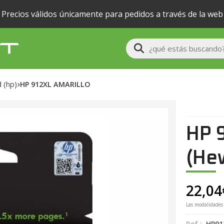
Precios válidos únicamente para pedidos a través de la web
Buscar
d (hp)
HP 912XL AMARILLO
HP 
(Hew
22,04
Las modalidades
Ref.:
HP91