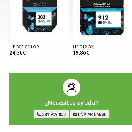
HP 303 COLOR
HP 912 BK
24,36€
19,86€
¿Necesitas ayuda?
881 959 853
ENVIAR EMAIL