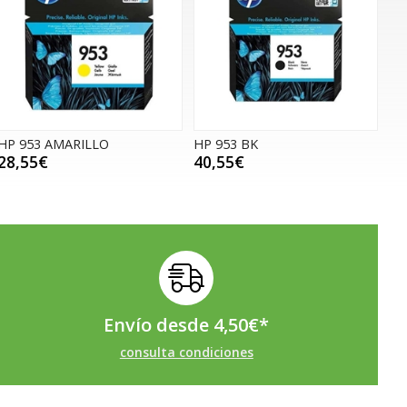
HP 953 AMARILLO
HP 953 BK
28,55€
40,55€
Envío desde
4,50
€
*
consulta condiciones