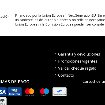
Financiado por la Unión Europea - NextGenerationEU. Sin e
únicamente los del autor o autores y no reflejan necesaria
Unión Europea ni la Comisión Europea pueden ser conside
Garantía y devoluciones
Promociones vigentes
Validar cheque regalo
Contacto
RMAS DE PAGO
Cartuchos ti