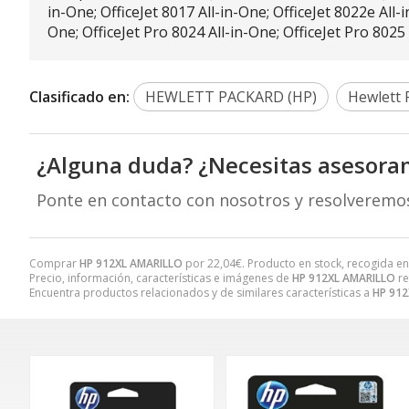
in-One; OfficeJet 8017 All-in-One; OfficeJet 8022e All-
One; OfficeJet Pro 8024 All-in-One; OfficeJet Pro 8025
Clasificado en:
HEWLETT PACKARD (HP)
Hewlett 
¿Alguna duda? ¿Necesitas asesora
Ponte en contacto con nosotros y resolveremo
Comprar
HP 912XL AMARILLO
por
22,04
€
. Producto en stock, recogida en
Precio, información, características e imágenes de
HP 912XL AMARILLO
re
Encuentra productos relacionados y de similares características a
HP 912