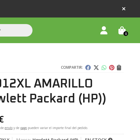
0
COMPARTIR:
912XL AMARILLO
lett Packard (HP))
€
 de
envío
y de
pago
pueden variar el importe final del pedido.
2XLY
Marca:
Hewlett Packard (HP)
EN STOCK