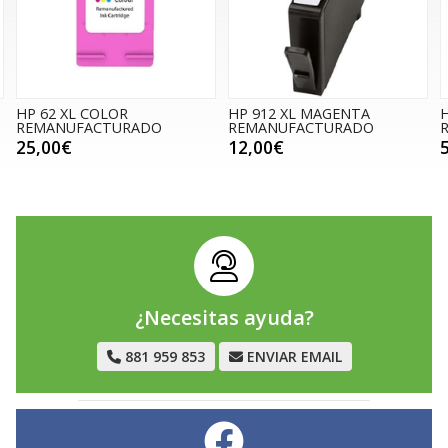
HP 62 XL COLOR
HP 912 XL MAGENTA
H
REMANUFACTURADO
REMANUFACTURADO
25,00€
12,00€
¿Necesitas ayuda?
881 959 853
ENVIAR EMAIL