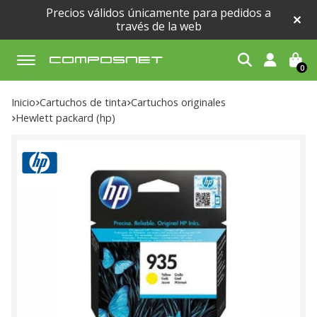
Precios válidos únicamente para pedidos a
través de la web
0
Buscar
Inicio
cartuchos de tinta
cartuchos originales
hewlett packard (hp)