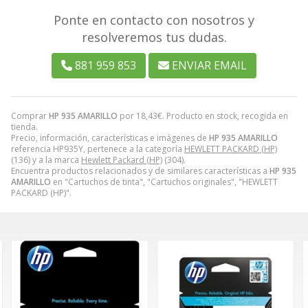
Ponte en contacto con nosotros y
resolveremos tus dudas.
881 959 853
ENVIAR EMAIL
Comprar
HP 935 AMARILLO
por
18,43
€
. Producto en stock, recogida en
tienda.
Precio, información, características e imágenes de
HP 935 AMARILLO
referencia HP935Y, pertenece a la categoría
HEWLETT PACKARD (HP)
(136) y a la marca
Hewlett Packard (HP)
(304).
Encuentra productos relacionados y de similares características a
HP 935
AMARILLO
en "Cartuchos de tinta", "Cartuchos originales", "HEWLETT
PACKARD (HP)".