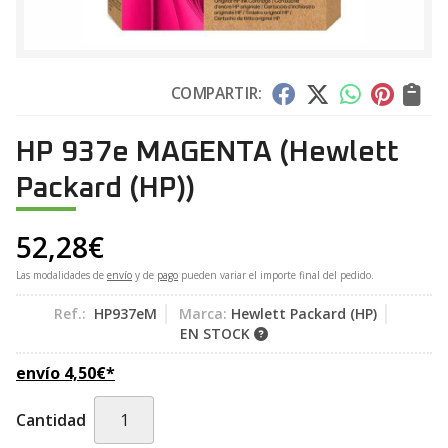
COMPARTIR:
HP 937e MAGENTA
(Hewlett
Packard (HP))
52,28
€
Las modalidades de
envío
y de
pago
pueden variar el importe final del pedido.
Ref.:
HP937eM
Marca:
Hewlett Packard (HP)
EN STOCK
envío
4,50
€
*
Cantidad