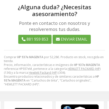
¿Alguna duda? ¿Necesitas
asesoramiento?
Ponte en contacto con nosotros y
resolveremos tus dudas.
881 959 853
ENVIAR EMAIL
Comprar
HP 937e MAGENTA
por
52,28
€
. Producto en stock, recogida en
tienda.
Precio, información, características e imágenes de
HP 937e MAGENTA
referencia HP937eM, pertenece a la categoría
HEWLETT PACKARD (HP)
(136) y a la marca
Hewlett Packard (HP)
(304).
Encuentra productos relacionados y de similares características a
HP
937e MAGENTA
en "Cartuchos de tinta", "Cartuchos originales",
"HEWLETT PACKARD (HP)".