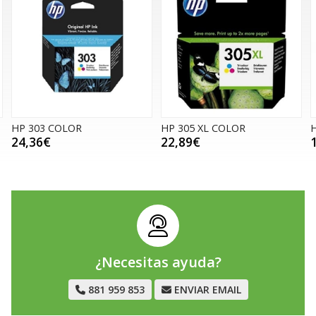
HP 303 COLOR
HP 305 XL COLOR
H
24,36€
22,89€
¿Necesitas ayuda?
881 959 853
ENVIAR EMAIL