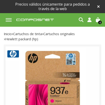
Precios válidos únicamente para pedidos a
través de la web
0
Buscar
Inicio
cartuchos de tinta
cartuchos originales
hewlett packard (hp)