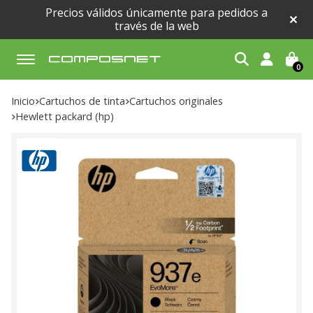
Precios válidos únicamente para pedidos a
través de la web
0
Buscar
Inicio
cartuchos de tinta
cartuchos originales
hewlett packard (hp)