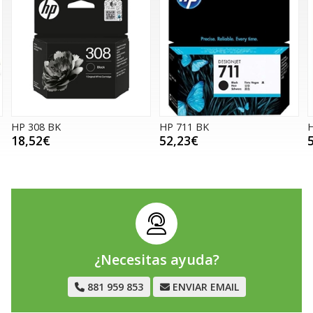
HP 308 BK
HP 711 BK
18,52€
52,23€
¿Necesitas ayuda?
881 959 853
ENVIAR EMAIL