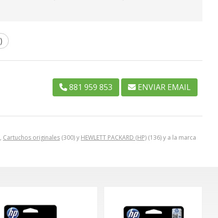
.
)
881 959 853
ENVIAR EMAIL
,
Cartuchos originales
(300) y
HEWLETT PACKARD (HP)
(136) y a la marca