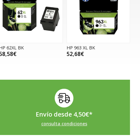
HP 62XL BK
HP 963 XL BK
58,58€
52,68€
Envío desde
4,50
€
*
consulta condiciones