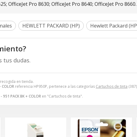
625; OfficeJet Pro 8630; OfficeJet Pro 8640; OfficeJet Pro 8660
nales
HEWLETT PACKARD (HP)
Hewlett Packard (HP
miento?
s tus dudas.
 recogida en tienda.
 + COLOR
referencia HP950P, pertenece a las categorías
Cartuchos de tinta
(387)
 - 951 PACK BK + COLOR
en "Cartuchos de tinta".