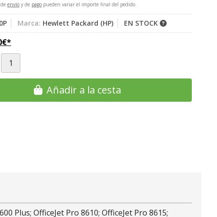
 de
envío
y de
pago
pueden variar el importe final del pedido.
0P
Marca:
Hewlett Packard (HP)
EN STOCK
0
€
*
Añadir a la cesta
00 Plus; OfficeJet Pro 8610; OfficeJet Pro 8615;