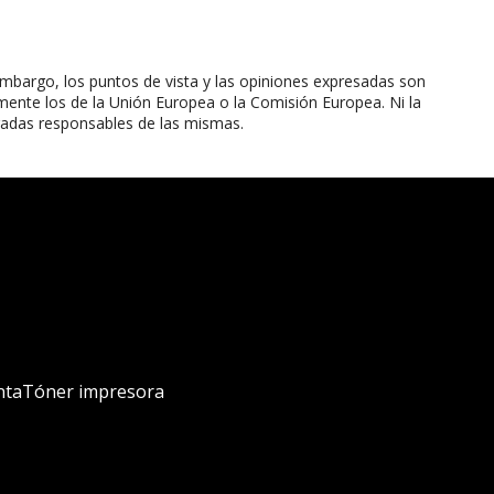
mbargo, los puntos de vista y las opiniones expresadas son
mente los de la Unión Europea o la Comisión Europea. Ni la
radas responsables de las mismas.
nta
Tóner impresora