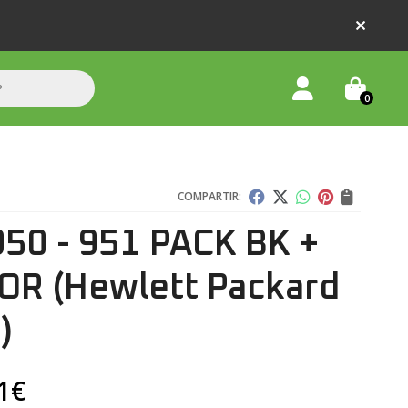
0
COMPARTIR:
950 - 951 PACK BK +
OR
(Hewlett Packard
)
1
€