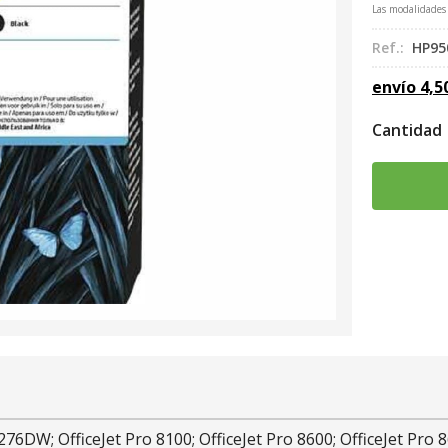
Las modalidades
Ref.:
HP95
envío
4,5
Cantidad
76DW; OfficeJet Pro 8100; OfficeJet Pro 8600; OfficeJet Pro 86