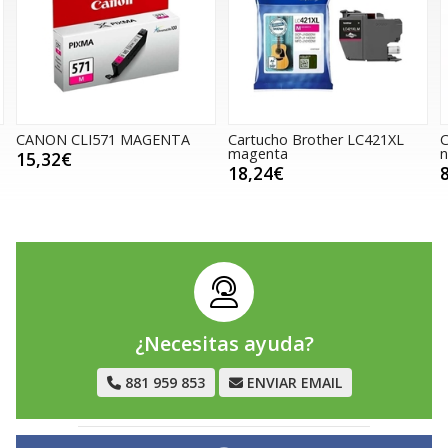
571 MAGENTA
Cartucho Brother LC421XL
Cartucho Broth
magenta
negro
18,24€
85,56€
¿Necesitas ayuda?
881 959 853
ENVIAR EMAIL