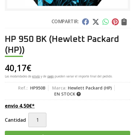
COMPARTIR:
HP 950 BK
(Hewlett Packard
(HP))
40,17
€
Las modalidades de
envío
y de
pago
pueden variar el importe final del pedido.
Ref.:
HP950B
Marca:
Hewlett Packard (HP)
EN STOCK
envío
4,50
€
*
Cantidad