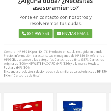
¿Alguna duda? ¿Necesitas
asesoramiento?
Ponte en contacto con nosotros y
resolveremos tus dudas.
881 959 853
ENVIAR EMAIL
Comprar
HP 950 BK
por
40,17
€
. Producto en stock, recogida en tienda.
Precio, información, características e imágenes de
HP 950 BK
referencia
HP950B, pertenece a las categorías
Cartuchos de tinta
(387),
Cartuchos
originales
(300) y
HEWLETT PACKARD (HP)
(136) y a la marca
Hewlett
Packard (HP)
(304).
Encuentra productos relacionados y de similares características a
HP 950
BK
en "Cartuchos de tinta".