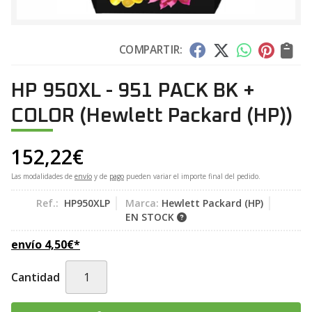
COMPARTIR:
HP 950XL - 951 PACK BK +
COLOR
(Hewlett Packard (HP))
152,22
€
Las modalidades de
envío
y de
pago
pueden variar el importe final del pedido.
Ref.:
HP950XLP
Marca:
Hewlett Packard (HP)
EN STOCK
envío
4,50
€
*
Cantidad