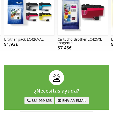
 pack LC426VAL
Cartucho Brother LC426XL
EPSON T16
magenta
97,80€
57,48€
¿Necesitas ayuda?
881 959 853
ENVIAR EMAIL