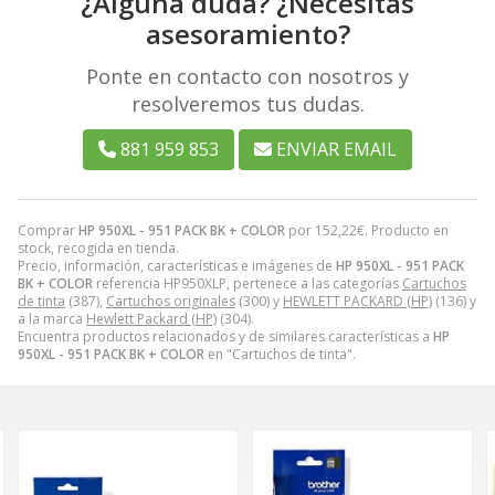
¿Alguna duda? ¿Necesitas
asesoramiento?
Ponte en contacto con nosotros y
resolveremos tus dudas.
881 959 853
ENVIAR EMAIL
Comprar
HP 950XL - 951 PACK BK + COLOR
por
152,22
€
. Producto en
stock, recogida en tienda.
Precio, información, características e imágenes de
HP 950XL - 951 PACK
BK + COLOR
referencia HP950XLP, pertenece a las categorías
Cartuchos
de tinta
(387),
Cartuchos originales
(300) y
HEWLETT PACKARD (HP)
(136) y
a la marca
Hewlett Packard (HP)
(304).
Encuentra productos relacionados y de similares características a
HP
950XL - 951 PACK BK + COLOR
en "Cartuchos de tinta".