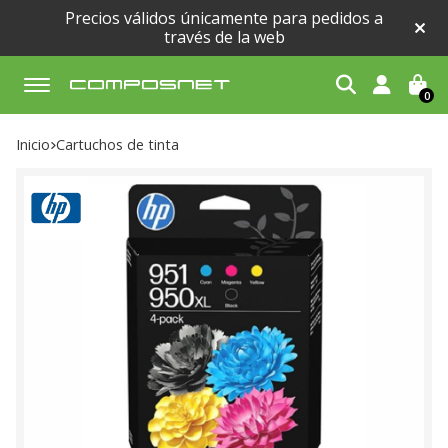
Precios válidos únicamente para pedidos a
través de la web
0
Buscar
Inicio
cartuchos de tinta