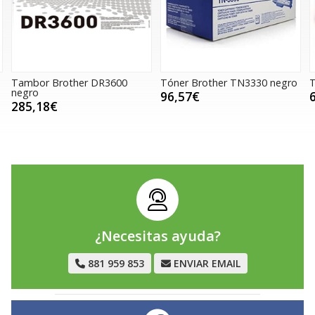
bor Brother DR3600
Tóner Brother TN3330 negro
Tóner 
ro
96,57€
66,28
,18€
¿Necesitas ayuda?
881 959 853
ENVIAR EMAIL