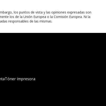
mbargo, los puntos de vista y las opiniones expresadas son
mente los de la Unión Europea o la Comisión Europea. Ni la
radas responsables de las mismas.
nta
Tóner impresora