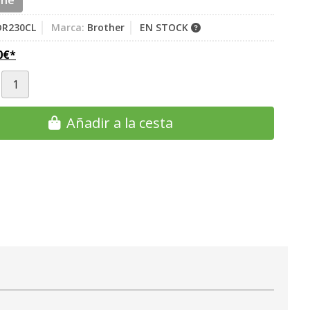
ine
R230CL
Marca:
Brother
EN STOCK
0
€
*
Añadir a la cesta
.