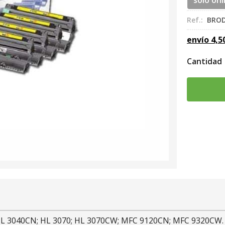
sólo onl
Ref.:
BROD
envío
4,5
Cantidad
 HL 3040CN; HL 3070; HL 3070CW; MFC 9120CN; MFC 9320CW