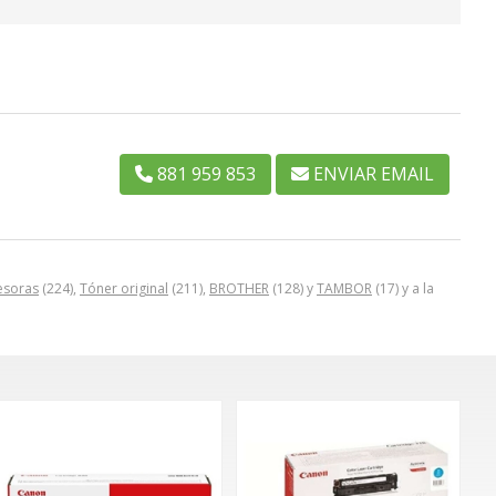
881 959 853
ENVIAR EMAIL
esoras
(224),
Tóner original
(211),
BROTHER
(128) y
TAMBOR
(17) y a la