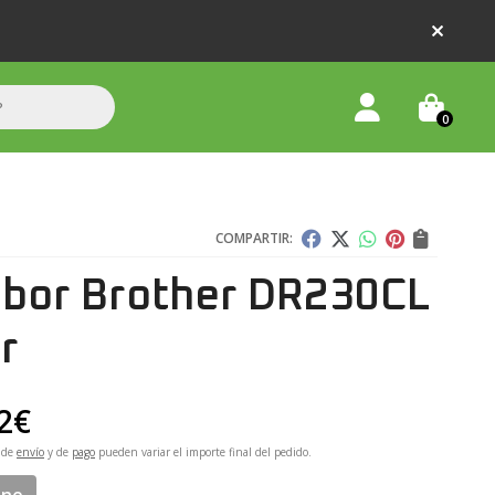
0
COMPARTIR:
bor Brother DR230CL
r
2
€
 de
envío
y de
pago
pueden variar el importe final del pedido.