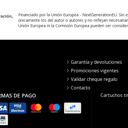
Financiado por la Unión Europea - NextGenerationEU. Sin e
únicamente los del autor o autores y no reflejan necesaria
Unión Europea ni la Comisión Europea pueden ser conside
Garantía y devoluciones
Promociones vigentes
Validar cheque regalo
Contacto
RMAS DE PAGO
Cartuchos ti