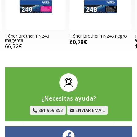
rother TN248
Tóner Brother TN248 negro
Tóner Brot
a
amarillo
60,78€
120,47€
¿Necesitas ayuda?
881 959 853
ENVIAR EMAIL