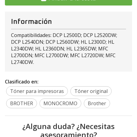
Información
Compatibilidades: DCP L2500D; DCP L2520DW;
DCP L2540DN; DCP L2560DW; HL L2300D; HL
L2340DW; HL L2360DN; HL L2365DW; MFC
L2700DN; MFC L2700DW; MFC L2720DW; MFC
L2740DW.
Clasificado en:
Tóner para impresoras
Tóner original
BROTHER
MONOCROMO
Brother
¿Alguna duda? ¿Necesitas
asesoramiento?