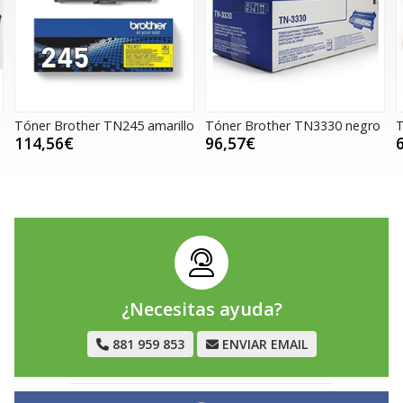
óner Brother TN245 amarillo
Tóner Brother TN3330 negro
Tóne
114,56€
96,57€
66,
¿Necesitas ayuda?
881 959 853
ENVIAR EMAIL