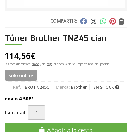
COMPARTIR:
Tóner Brother TN245 cian
114,56
€
Las modalidades de
envío
y de
pago
pueden variar el importe final del pedido.
sólo online
Ref.:
BROTN245C
Marca:
Brother
EN STOCK
envío
4,50
€
*
Cantidad
Añadir a la cesta