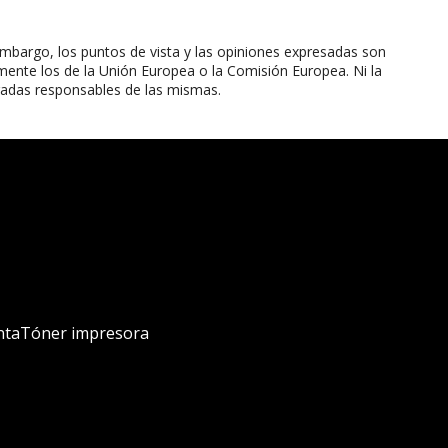
mbargo, los puntos de vista y las opiniones expresadas son
mente los de la Unión Europea o la Comisión Europea. Ni la
radas responsables de las mismas.
nta
Tóner impresora