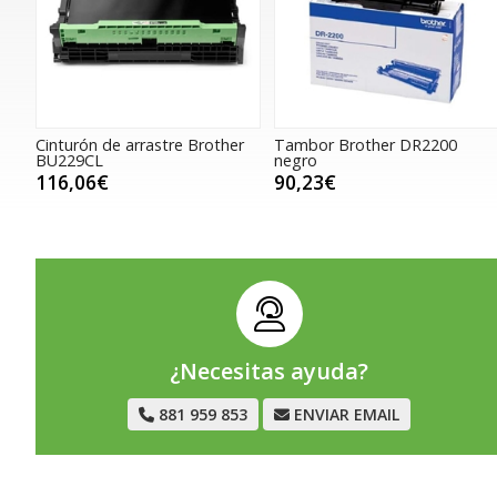
Cinturón de arrastre Brother
Tambor Brother DR2200
BU229CL
negro
116,06€
90,23€
¿Necesitas ayuda?
881 959 853
ENVIAR EMAIL