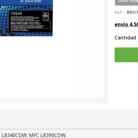
sólo onl
Ref.:
BRO
envío
4,5
Cantidad
FC L8340CDW; MFC L8390CDW.