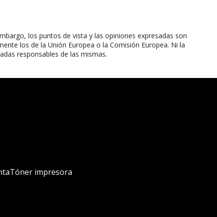
mbargo, los puntos de vista y las opiniones expresadas son
mente los de la Unión Europea o la Comisión Europea. Ni la
radas responsables de las mismas.
nta
Tóner impresora