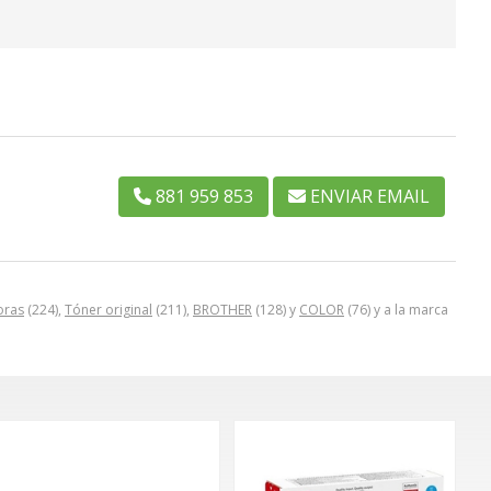
881 959 853
ENVIAR EMAIL
oras
(224),
Tóner original
(211),
BROTHER
(128) y
COLOR
(76) y a la marca