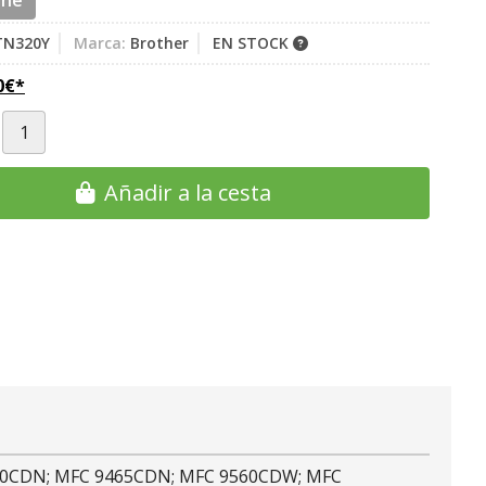
ine
TN320Y
Marca:
Brother
EN STOCK
0
€
*
Añadir a la cesta
460CDN; MFC 9465CDN; MFC 9560CDW; MFC