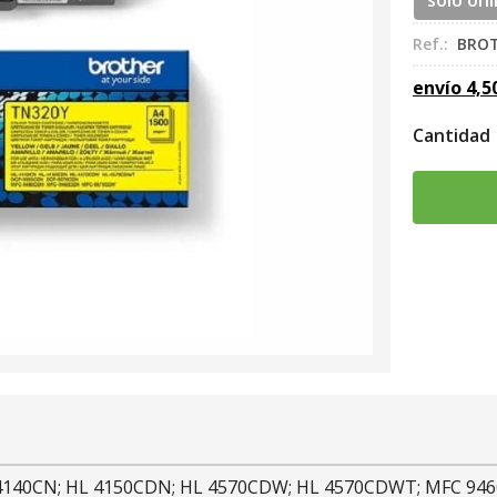
sólo onl
Ref.:
BRO
envío
4,5
Cantidad
L 4140CN; HL 4150CDN; HL 4570CDW; HL 4570CDWT; MFC 9