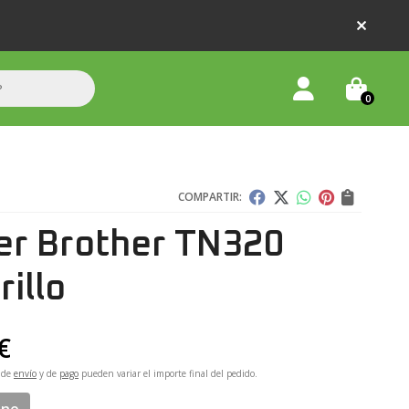
0
COMPARTIR:
er Brother TN320
illo
€
 de
envío
y de
pago
pueden variar el importe final del pedido.