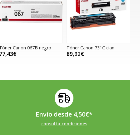
Tóner Canon 067B negro
Tóner Canon 731C cian
77,43€
89,92€
Envío desde
4,50
€
*
consulta condiciones