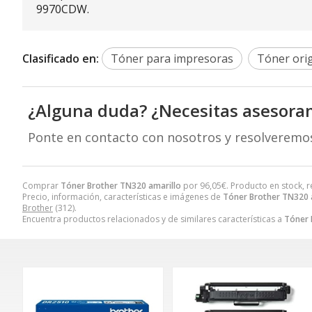
9970CDW.
Clasificado en:
Tóner para impresoras
Tóner orig
¿Alguna duda? ¿Necesitas asesora
Ponte en contacto con nosotros y resolveremo
Comprar
Tóner Brother TN320 amarillo
por
96,05
€
. Producto en stock, 
Precio, información, características e imágenes de
Tóner Brother TN320 
Brother
(312).
Encuentra productos relacionados y de similares características a
Tóner 