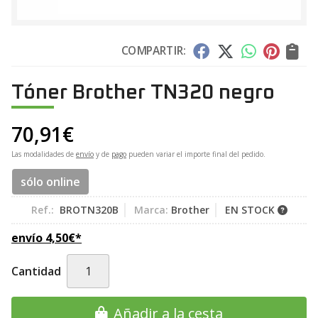
COMPARTIR:
Tóner Brother TN320 negro
70,91
€
Las modalidades de
envío
y de
pago
pueden variar el importe final del pedido.
sólo online
Ref.:
BROTN320B
Marca:
Brother
EN STOCK
envío
4,50
€
*
Cantidad
Añadir a la cesta