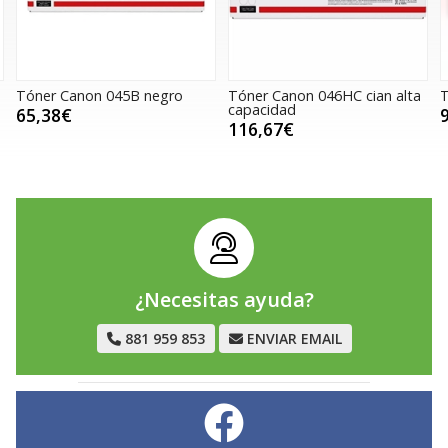
45B negro
Tóner Canon 046HC cian alta
Tóner Canon 046Y a
capacidad
99,76€
116,67€
¿Necesitas ayuda?
881 959 853
ENVIAR EMAIL