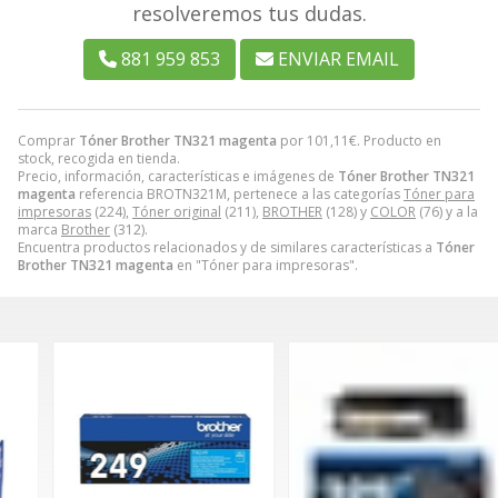
resolveremos tus dudas.
881 959 853
ENVIAR EMAIL
Comprar
Tóner Brother TN321 magenta
por
101,11
€
. Producto en
stock, recogida en tienda.
Precio, información, características e imágenes de
Tóner Brother TN321
magenta
referencia BROTN321M, pertenece a las categorías
Tóner para
impresoras
(224),
Tóner original
(211),
BROTHER
(128) y
COLOR
(76) y a la
marca
Brother
(312).
Encuentra productos relacionados y de similares características a
Tóner
Brother TN321 magenta
en "Tóner para impresoras".