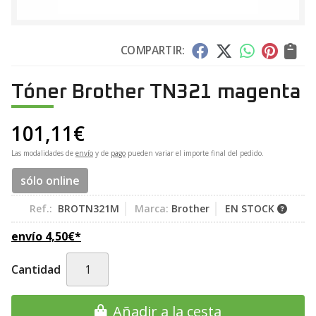
COMPARTIR:
Tóner Brother TN321 magenta
101,11
€
Las modalidades de
envío
y de
pago
pueden variar el importe final del pedido.
sólo online
Ref.:
BROTN321M
Marca:
Brother
EN STOCK
envío
4,50
€
*
Cantidad
Añadir a la cesta