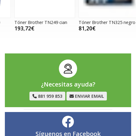
Tóner Brother TN249 cian
Tóner Brother TN325 negro
T
193,72€
81,20€
¿Necesitas ayuda?
881 959 853
ENVIAR EMAIL
Síguenos en
Facebook