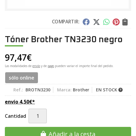
COMPARTIR:
Tóner Brother TN3230 negro
97,47
€
Las modalidades de
envío
y de
pago
pueden variar el importe final del pedido.
sólo online
Ref.:
BROTN3230
Marca:
Brother
EN STOCK
envío
4,50
€
*
Cantidad
Añadir a la cesta