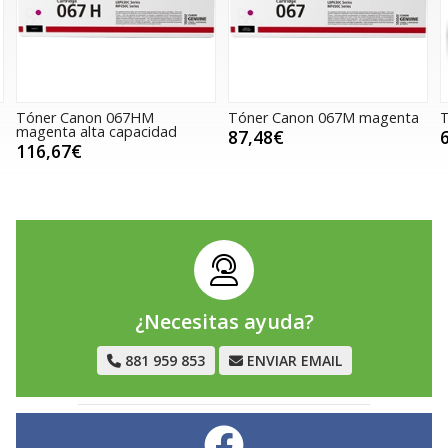
Tóner Canon 067HM
Tóner Canon 067M magenta
T
magenta alta capacidad
87,48€
116,67€
¿Necesitas ayuda?
881 959 853
ENVIAR EMAIL