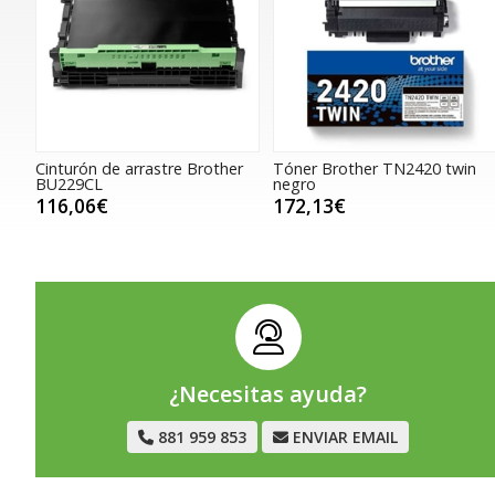
Cinturón de arrastre Brother
Tóner Brother TN2420 twin
BU229CL
negro
116,06€
172,13€
¿Necesitas ayuda?
881 959 853
ENVIAR EMAIL