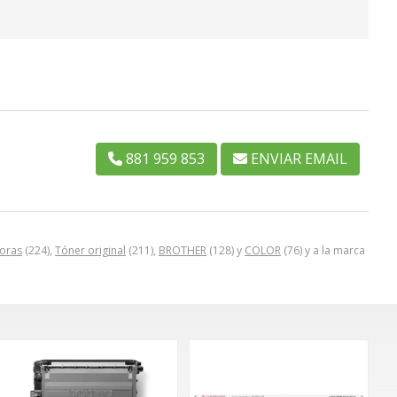
881 959 853
ENVIAR EMAIL
oras
(224),
Tóner original
(211),
BROTHER
(128) y
COLOR
(76) y a la marca