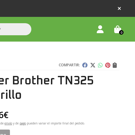
0
COMPARTIR:
er Brother TN325
illo
6
€
 de
envío
y de
pago
pueden variar el importe final del pedido.