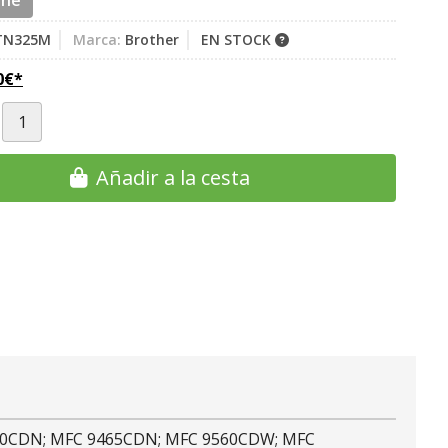
ine
TN325M
Marca:
Brother
EN STOCK
0
€
*
Añadir a la cesta
460CDN; MFC 9465CDN; MFC 9560CDW; MFC