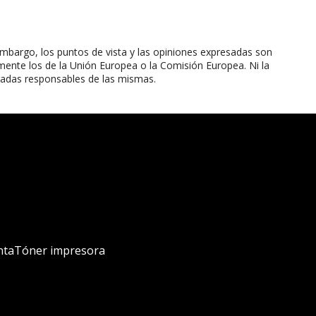
mbargo, los puntos de vista y las opiniones expresadas son
mente los de la Unión Europea o la Comisión Europea. Ni la
radas responsables de las mismas.
nta
Tóner impresora