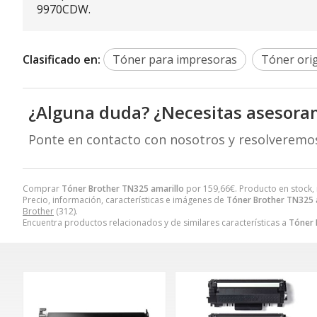
9970CDW.
Clasificado en:
Tóner para impresoras
Tóner orig
¿Alguna duda? ¿Necesitas asesora
Ponte en contacto con nosotros y resolveremo
Comprar
Tóner Brother TN325 amarillo
por
159,66
€
. Producto en stock,
Precio, información, características e imágenes de
Tóner Brother TN325 
Brother
(312).
Encuentra productos relacionados y de similares características a
Tóner 