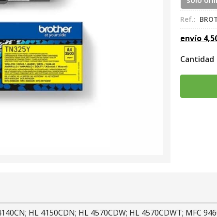
sólo onl
Ref.:
BRO
envío
4,5
Cantidad
L 4140CN; HL 4150CDN; HL 4570CDW; HL 4570CDWT; MFC 9