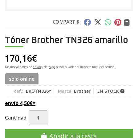
COMPARTIR:
Tóner Brother TN326 amarillo
170,16
€
Las modalidades de
envío
y de
pago
pueden variar el importe final del pedido.
sólo online
Ref.:
BROTN326Y
Marca:
Brother
EN STOCK
envío
4,50
€
*
Cantidad
Añadir a la cesta