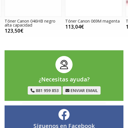
Tóner Canon 046HB negro
Tóner Canon 069M magenta
T
alta capacidad
113,04€
123,50€
¿Necesitas ayuda?
881 959 853
ENVIAR EMAIL
Síguenos en
Facebook