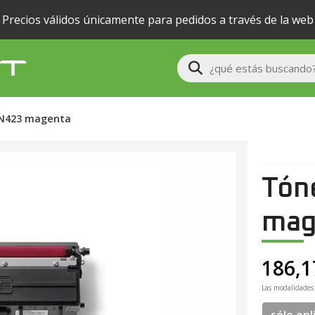
Precios válidos únicamente para pedidos a través de la web
Buscar
TN423 magenta
Tón
mag
186,1
Las modalidades