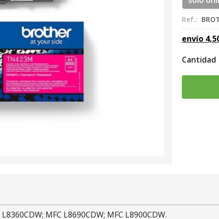
sólo onl
Ref.:
BRO
envío
4,5
Cantidad
HL L8360CDW; MFC L8690CDW; MFC L8900CDW.