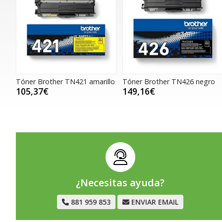
Tóner Brother TN421 amarillo
Tóner Brother TN426 negro
105,37€
149,16€
¿Necesitas ayuda?
881 959 853
ENVIAR EMAIL