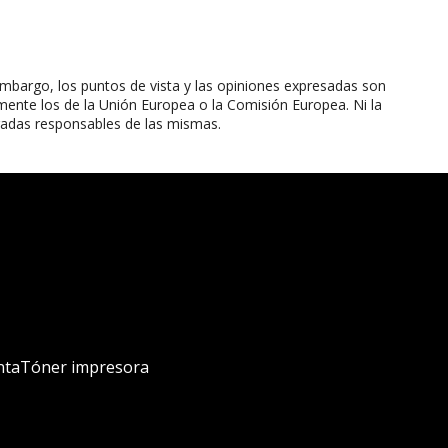
mbargo, los puntos de vista y las opiniones expresadas son
mente los de la Unión Europea o la Comisión Europea. Ni la
radas responsables de las mismas.
nta
Tóner impresora