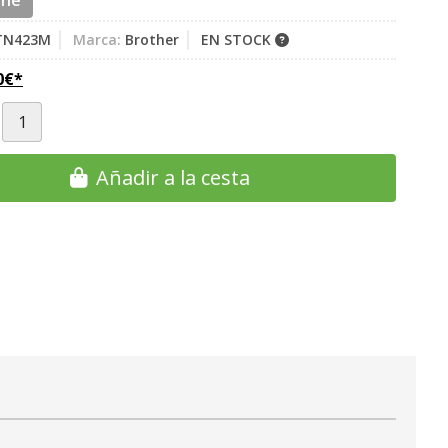
ine
TN423M
Marca:
Brother
EN STOCK
0
€
*
Añadir a la cesta