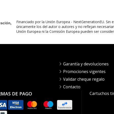
Financiado por la Unión Europea - NextGenerationEU. Sin e
únicamente los del autor o autores y no reflejan necesaria
Unión Europea ni la Comisión Europea pueden ser conside
Garantía y devoluciones
Promociones vigentes
Validar cheque regalo
Contacto
RMAS DE PAGO
Cartuchos ti