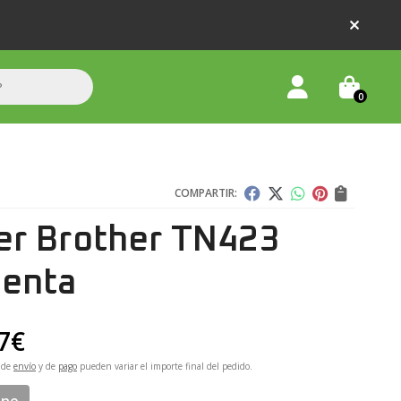
0
COMPARTIR:
er Brother TN423
enta
7
€
 de
envío
y de
pago
pueden variar el importe final del pedido.