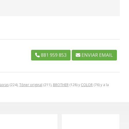
881 959 853
ENVIAR EMAIL
soras
(224),
Tóner original
(211),
BROTHER
(128) y
COLOR
(76) y a la