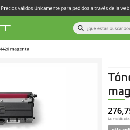
Precios válidos únicamente para pedidos a través de la web
Buscar
TN426 magenta
Tón
mag
276,7
Las modalidades