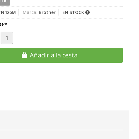
ine
TN426M
Marca:
Brother
EN STOCK
0
€
*
Añadir a la cesta