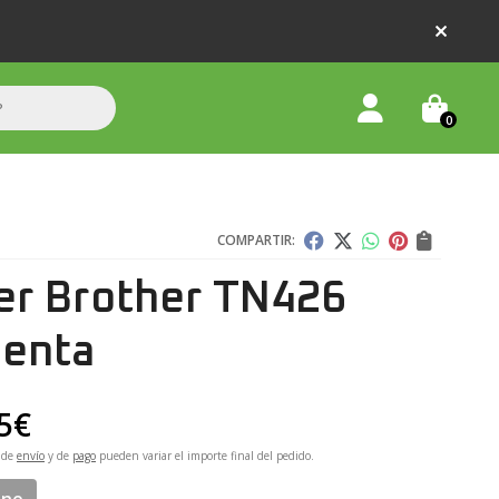
0
COMPARTIR:
er Brother TN426
enta
5
€
 de
envío
y de
pago
pueden variar el importe final del pedido.