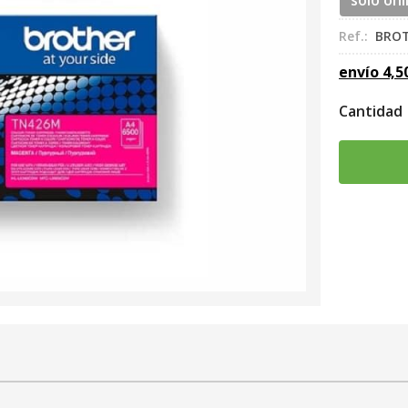
sólo onl
Ref.:
BRO
envío
4,5
Cantidad