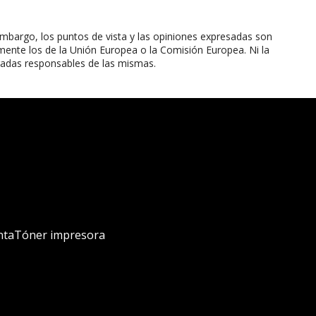
mbargo, los puntos de vista y las opiniones expresadas son
mente los de la Unión Europea o la Comisión Europea. Ni la
radas responsables de las mismas.
nta
Tóner impresora