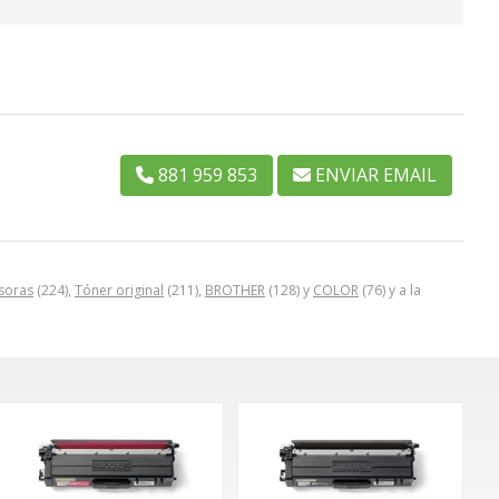
881 959 853
ENVIAR EMAIL
soras
(224),
Tóner original
(211),
BROTHER
(128) y
COLOR
(76) y a la