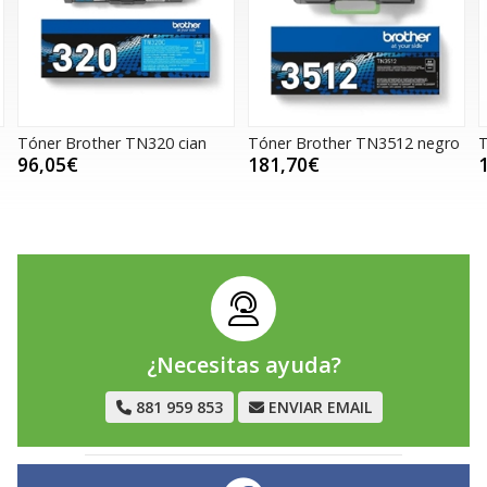
TN320 cian
Tóner Brother TN3512 negro
Tóner Canon 718 
181,70€
141,03€
¿Necesitas ayuda?
881 959 853
ENVIAR EMAIL