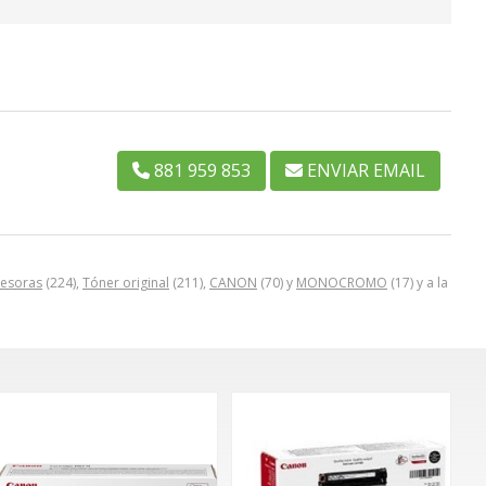
881 959 853
ENVIAR EMAIL
resoras
(224),
Tóner original
(211),
CANON
(70) y
MONOCROMO
(17) y a la