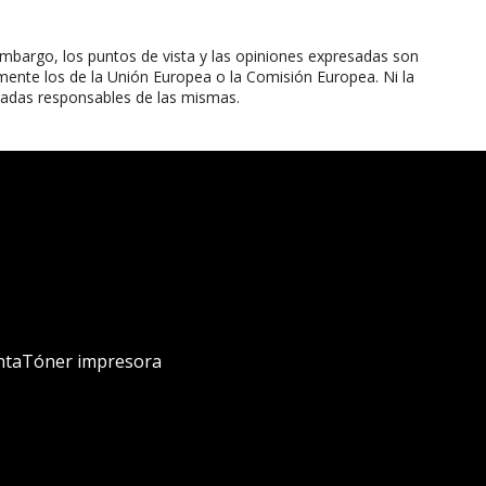
mbargo, los puntos de vista y las opiniones expresadas son
mente los de la Unión Europea o la Comisión Europea. Ni la
radas responsables de las mismas.
nta
Tóner impresora