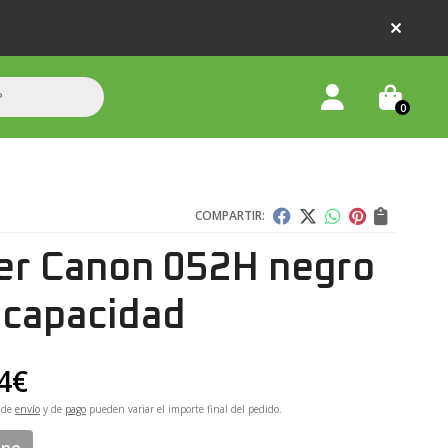
0
COMPARTIR:
er Canon 052H negro
 capacidad
4
€
 de
envío
y de
pago
pueden variar el importe final del pedido.