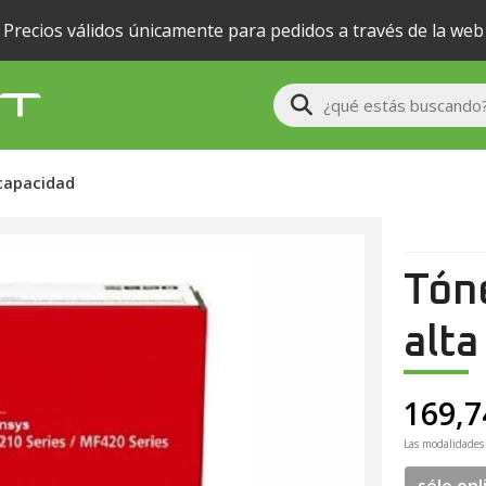
Precios válidos únicamente para pedidos a través de la web
Buscar
 capacidad
Tón
alta
169,7
Las modalidades