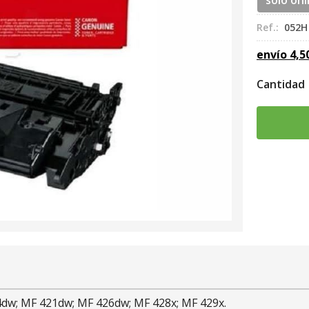
sólo onl
Ref.:
052H
envío
4,5
Cantidad
4dw; MF 421dw; MF 426dw; MF 428x; MF 429x.