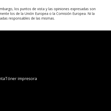
mbargo, los puntos de vista y las opiniones expresadas son
mente los de la Unión Europea o la Comisión Europea. Ni la
radas responsables de las mismas.
nta
Tóner impresora