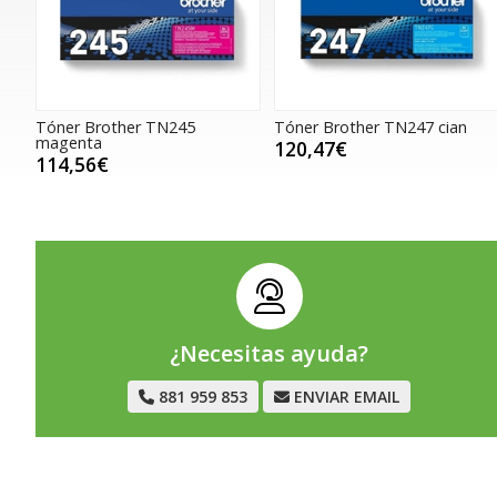
Tóner Brother TN245
Tóner Brother TN247 cian
magenta
120,47€
114,56€
¿Necesitas ayuda?
881 959 853
ENVIAR EMAIL