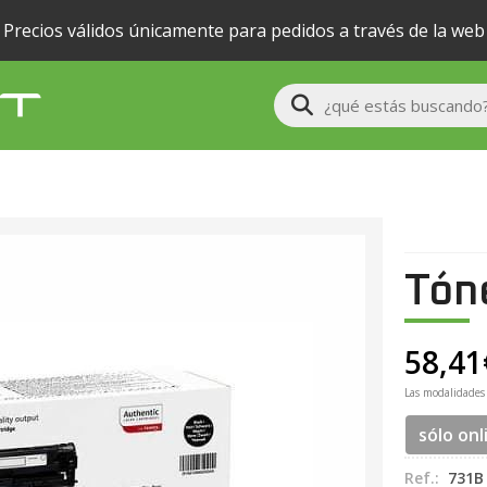
Precios válidos únicamente para pedidos a través de la web
Buscar
Tón
58,41
Las modalidades
sólo onl
Ref.:
731B