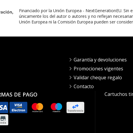
Financiado por la Unión Europea - NextGenerationEU. Sin e
únicamente los del autor o autores y no reflejan necesaria
Unión Europea ni la Comisión Europea pueden ser conside
Garantía y devoluciones
Promociones vigentes
Validar cheque regalo
Contacto
RMAS DE PAGO
Cartuchos ti