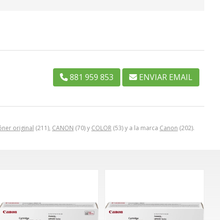
881 959 853
ENVIAR EMAIL
óner original
(211),
CANON
(70) y
COLOR
(53) y a la marca
Canon
(202).