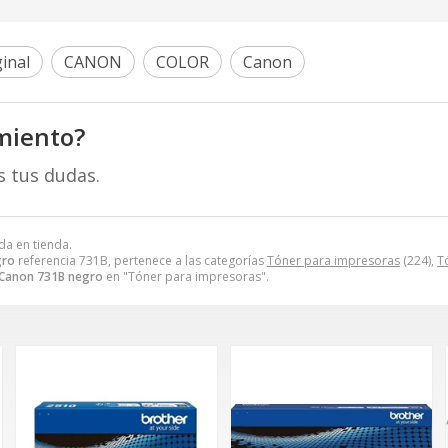
inal
CANON
COLOR
Canon
miento?
s tus dudas.
da en tienda.
gro
referencia 731B, pertenece a las categorías
Tóner para impresoras
(224),
T
Canon 731B negro
en "Tóner para impresoras".