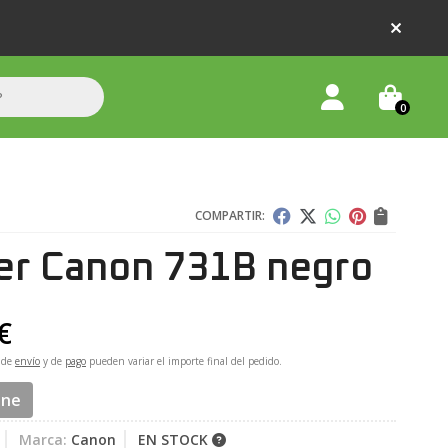
0
COMPARTIR:
er Canon 731B negro
€
 de
envío
y de
pago
pueden variar el importe final del pedido.
ine
Marca:
Canon
EN STOCK