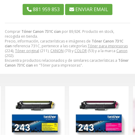
881 959 853
ENVIAR EMAIL
Comprar
Tóner Canon 731C cian
por
89,92
€
. Producto en stock,
recogida en tienda.
Precio, información, características e imágenes de
Tóner Canon 731C
cian
referencia 731C, pertenece a las categorías
Tóner para impresoras
(224),
Tóner original
(211),
CANON
(70) y
COLOR
(53) y a la marca
Canon
(202).
Encuentra productos relacionados y de similares características a
Tóner
Canon 731C cian
en "Tóner para impresoras".