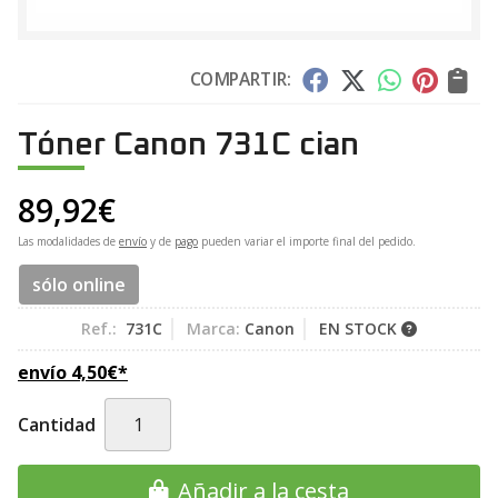
COMPARTIR:
Tóner Canon 731C cian
89,92
€
Las modalidades de
envío
y de
pago
pueden variar el importe final del pedido.
sólo online
Ref.:
731C
Marca:
Canon
EN STOCK
envío
4,50
€
*
Cantidad
Añadir a la cesta