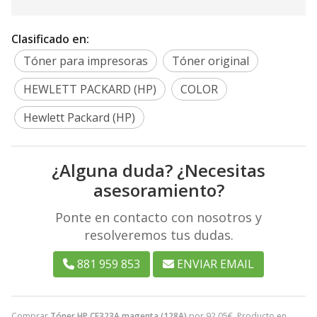
Clasificado en:
Tóner para impresoras
Tóner original
HEWLETT PACKARD (HP)
COLOR
Hewlett Packard (HP)
¿Alguna duda? ¿Necesitas
asesoramiento?
Ponte en contacto con nosotros y
resolveremos tus dudas.
881 959 853
ENVIAR EMAIL
Comprar
Tóner HP CE323A magenta (128A)
por
92,05
€
. Producto en