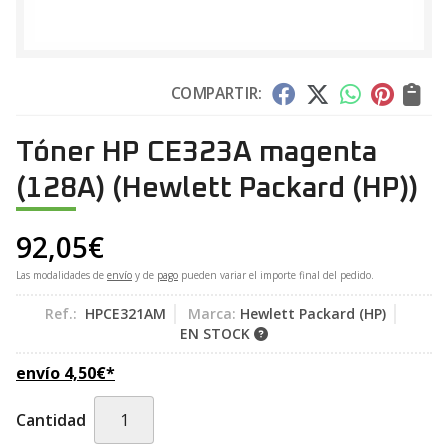
COMPARTIR:
Tóner HP CE323A magenta
(128A)
(Hewlett Packard (HP))
92,05
€
Las modalidades de
envío
y de
pago
pueden variar el importe final del pedido.
Ref.:
HPCE321AM
Marca:
Hewlett Packard (HP)
EN STOCK
envío
4,50
€
*
Cantidad