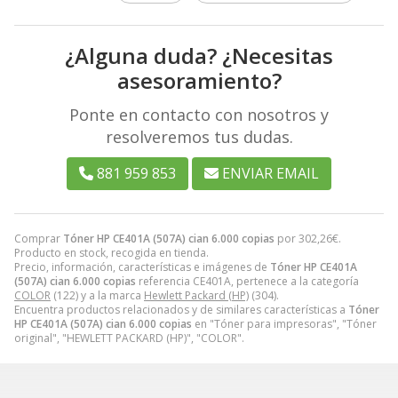
¿Alguna duda? ¿Necesitas
asesoramiento?
Ponte en contacto con nosotros y
resolveremos tus dudas.
881 959 853
ENVIAR EMAIL
Comprar
Tóner HP CE401A (507A) cian 6.000 copias
por
302,26
€
.
Producto en stock, recogida en tienda.
Precio, información, características e imágenes de
Tóner HP CE401A
(507A) cian 6.000 copias
referencia CE401A, pertenece a la categoría
COLOR
(122) y a la marca
Hewlett Packard (HP)
(304).
Encuentra productos relacionados y de similares características a
Tóner
HP CE401A (507A) cian 6.000 copias
en "Tóner para impresoras", "Tóner
original", "HEWLETT PACKARD (HP)", "COLOR".