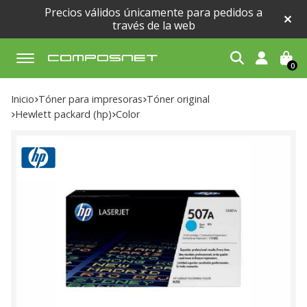
Precios válidos únicamente para pedidos a
través de la web
0
Buscar
Inicio
tóner para impresoras
tóner original
hewlett packard (hp)
color