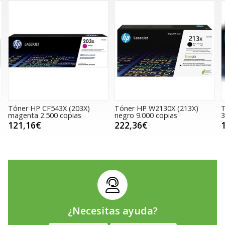
r HP CF543X (203X)
Tóner HP W2130X (213X)
Tóner H
nta 2.500 copias
negro 9.000 copias
3.000 co
,16€
222,36€
194,3
¿Necesitas ayuda?