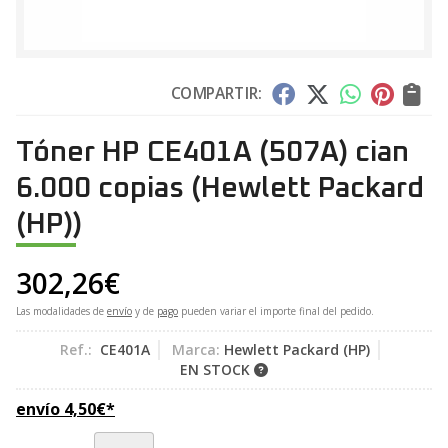
COMPARTIR:
Tóner HP CE401A (507A) cian
6.000 copias
(Hewlett Packard
(HP))
302,26
€
Las modalidades de
envío
y de
pago
pueden variar el importe final del pedido.
Ref.:
CE401A
Marca:
Hewlett Packard (HP)
EN STOCK
envío
4,50
€
*