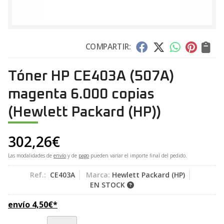
COMPARTIR:
Tóner HP CE403A (507A)
magenta 6.000 copias
(Hewlett Packard (HP))
302,26
€
Las modalidades de
envío
y de
pago
pueden variar el importe final del pedido.
Ref.:
CE403A
Marca:
Hewlett Packard (HP)
EN STOCK
envío
4,50
€
*