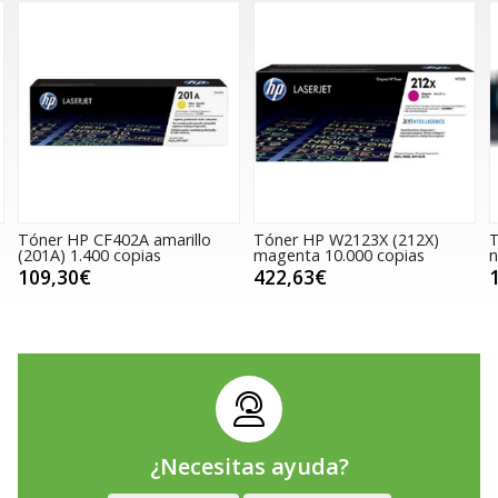
Tóner HP CF402A amarillo
Tóner HP W2123X (212X)
T
(201A) 1.400 copias
magenta 10.000 copias
n
109,30€
422,63€
¿Necesitas ayuda?