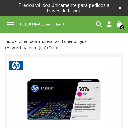
Precios válidos únicamente para pedidos a
través de la web
0
Buscar
Inicio
tóner para impresoras
tóner original
hewlett packard (hp)
color