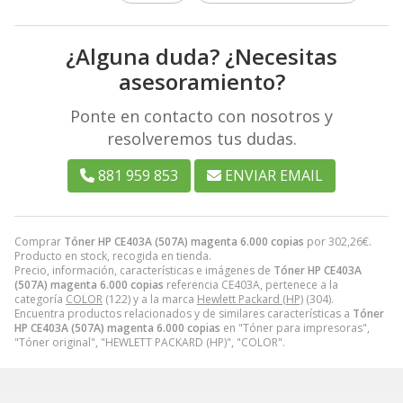
¿Alguna duda? ¿Necesitas
asesoramiento?
Ponte en contacto con nosotros y
resolveremos tus dudas.
881 959 853
ENVIAR EMAIL
Comprar
Tóner HP CE403A (507A) magenta 6.000 copias
por
302,26
€
.
Producto en stock, recogida en tienda.
Precio, información, características e imágenes de
Tóner HP CE403A
(507A) magenta 6.000 copias
referencia CE403A, pertenece a la
categoría
COLOR
(122) y a la marca
Hewlett Packard (HP)
(304).
Encuentra productos relacionados y de similares características a
Tóner
HP CE403A (507A) magenta 6.000 copias
en "Tóner para impresoras",
"Tóner original", "HEWLETT PACKARD (HP)", "COLOR".