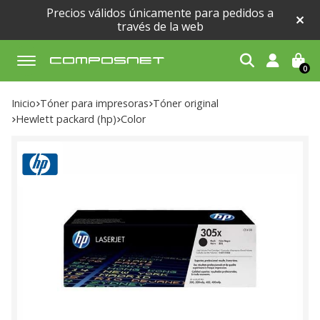
Precios válidos únicamente para pedidos a
través de la web
0
Buscar
Inicio
tóner para impresoras
tóner original
hewlett packard (hp)
color