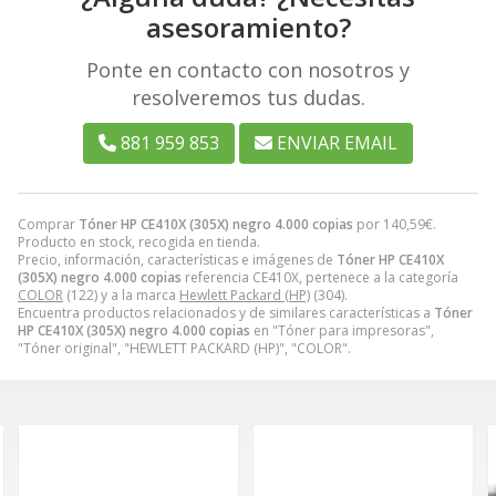
asesoramiento?
Ponte en contacto con nosotros y
resolveremos tus dudas.
881 959 853
ENVIAR EMAIL
Comprar
Tóner HP CE410X (305X) negro 4.000 copias
por
140,59
€
.
Producto en stock, recogida en tienda.
Precio, información, características e imágenes de
Tóner HP CE410X
(305X) negro 4.000 copias
referencia CE410X, pertenece a la categoría
COLOR
(122) y a la marca
Hewlett Packard (HP)
(304).
Encuentra productos relacionados y de similares características a
Tóner
HP CE410X (305X) negro 4.000 copias
en "Tóner para impresoras",
"Tóner original", "HEWLETT PACKARD (HP)", "COLOR".