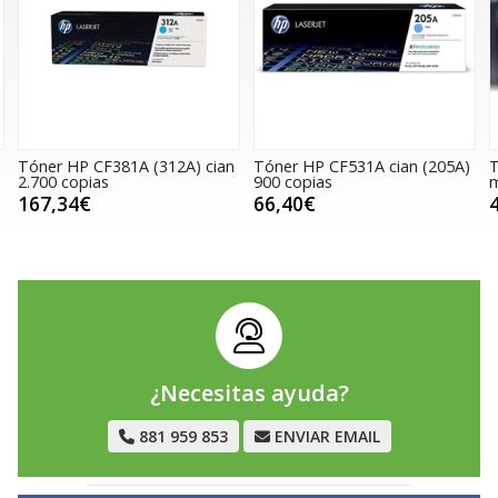
an
Tóner HP CF531A cian (205A)
Tóner HP W2123X (212X)
900 copias
magenta 10.000 copias
66,40€
422,63€
¿Necesitas ayuda?
881 959 853
ENVIAR EMAIL