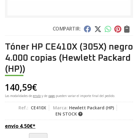
COMPARTIR:
Tóner HP CE410X (305X) negro
4.000 copias
(Hewlett Packard
(HP))
140,59
€
Las modalidades de
envío
y de
pago
pueden variar el importe final del pedido.
Ref.:
CE410X
Marca:
Hewlett Packard (HP)
EN STOCK
envío
4,50
€
*