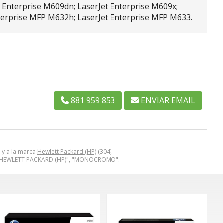
t Enterprise M609dn; LaserJet Enterprise M609x;
nterprise MFP M632h; LaserJet Enterprise MFP M633.
881 959 853
ENVIAR EMAIL
) y a la marca
Hewlett Packard (HP)
(304).
", "HEWLETT PACKARD (HP)", "MONOCROMO".