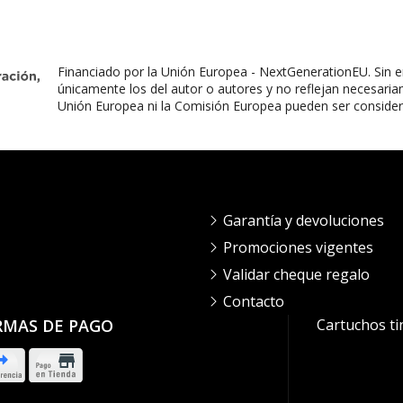
Financiado por la Unión Europea - NextGenerationEU. Sin e
únicamente los del autor o autores y no reflejan necesaria
Unión Europea ni la Comisión Europea pueden ser conside
Garantía y devoluciones
Promociones vigentes
Validar cheque regalo
Contacto
RMAS DE PAGO
Cartuchos ti