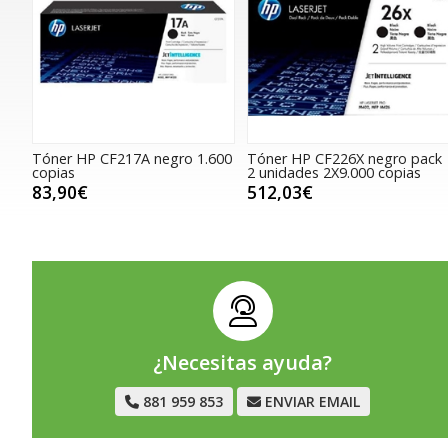
Tóner HP CF217A negro 1.600
Tóner HP CF226X negro pack
copias
2 unidades 2X9.000 copias
83,90€
512,03€
¿Necesitas ayuda?
881 959 853
ENVIAR EMAIL