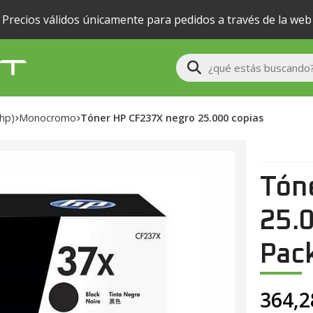
Precios válidos únicamente para pedidos a través de la web
Buscar
(hp)
monocromo
Tóner HP CF237X negro 25.000 copias
Tón
25.
Pack
364,2