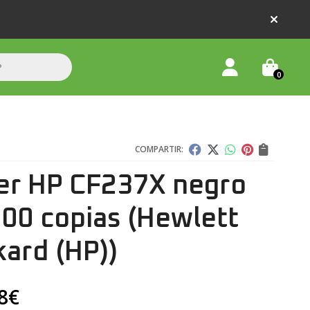
0
COMPARTIR:
er HP CF237X negro
000 copias
(Hewlett
ard (HP))
8
€