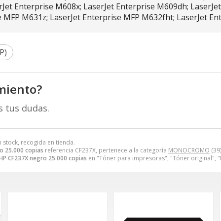
Jet Enterprise M608x; LaserJet Enterprise M609dh; LaserJe
e MFP M631z; LaserJet Enterprise MFP M632fht; LaserJet E
P)
miento?
s tus dudas.
n stock, recogida en tienda.
o 25.000 copias
referencia CF237X, pertenece a la categoría
MONOCROMO
(39
HP CF237X negro 25.000 copias
en "Tóner para impresoras", "Tóner original