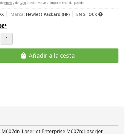
 de
envío
y de
pago
pueden variar el importe final del pedido.
7X
Marca:
Hewlett Packard (HP)
EN STOCK
0
€
*
Añadir a la cesta
e M607dn; LaserJet Enterprise M607n; LaserJet