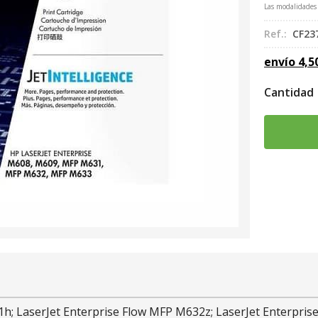
Las modalidades
Ref.:
CF23
envío
4,5
Cantidad
h; LaserJet Enterprise Flow MFP M632z; LaserJet Enterpris