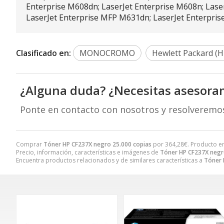
Enterprise M608dn; LaserJet Enterprise M608n; Laser
LaserJet Enterprise MFP M631dn; LaserJet Enterpris
Clasificado en:
MONOCROMO
Hewlett Packard (H
¿Alguna duda? ¿Necesitas asesora
Ponte en contacto con nosotros y resolveremo
Comprar
Tóner HP CF237X negro 25.000 copias
por
364,28
€
. Producto e
Precio, información, características e imágenes de
Tóner HP CF237X negr
Encuentra productos relacionados y de similares características a
Tóner 