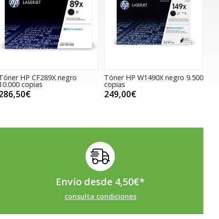
Tóner HP CF289X negro
Tóner HP W1490X negro 9.500
10.000 copias
copias
286,50€
249,00€
Envío desde
4,50
€
*
consulta condiciones