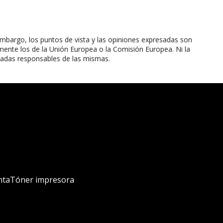
mbargo, los puntos de vista y las opiniones expresadas son
mente los de la Unión Europea o la Comisión Europea. Ni la
radas responsables de las mismas.
nta
Tóner impresora