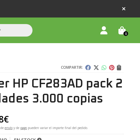
0
COMPARTIR:
er HP CF283AD pack 2
dades 3.000 copias
8
€
 de
envío
y de
pago
pueden variar el importe final del pedido.
3AD
EN STOCK