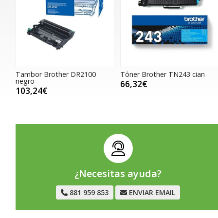
Tambor Brother DR2100
Tóner Brother TN243 cian
negro
66,32€
103,24€
¿Necesitas ayuda?
881 959 853
ENVIAR EMAIL