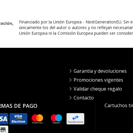
Financiado por la Unión Europea - NextGenerationEU. Sin e
únicamente los del autor o autores y no reflejan necesaria
Unión Europea ni la Comisión Europea pueden ser conside
Garantía y devoluciones
Promociones vigentes
Validar cheque regalo
Contacto
RMAS DE PAGO
Cartuchos ti