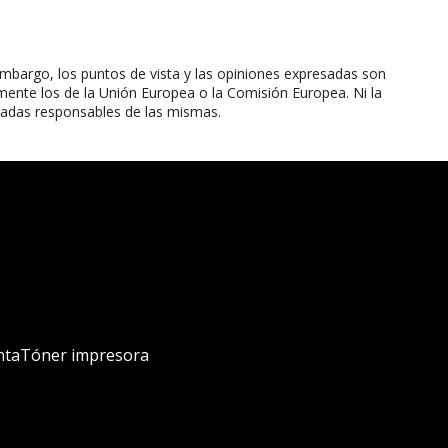
mbargo, los puntos de vista y las opiniones expresadas son
mente los de la Unión Europea o la Comisión Europea. Ni la
radas responsables de las mismas.
nta
Tóner impresora