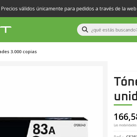
Precios válidos únicamente para pedidos a través de la web
Buscar
ades 3.000 copias
Tón
uni
166,5
Las modalidades
Ref.:
CF28