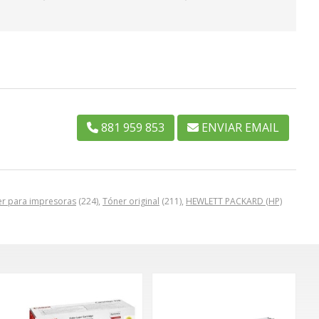
881 959 853
ENVIAR EMAIL
r para impresoras
(224),
Tóner original
(211),
HEWLETT PACKARD (HP)