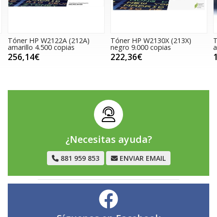
2A (212A)
Tóner HP W2130X (213X)
Tóner HP W2132A 
opias
negro 9.000 copias
amarillo 3.000 copi
222,36€
194,35€
¿Necesitas ayuda?
881 959 853
ENVIAR EMAIL