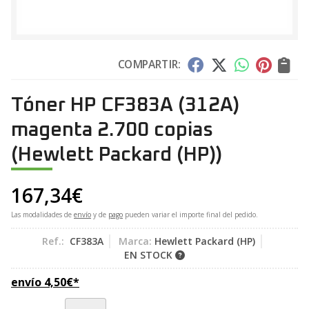
COMPARTIR:
Tóner HP CF383A (312A)
magenta 2.700 copias
(Hewlett Packard (HP))
167,34
€
Las modalidades de
envío
y de
pago
pueden variar el importe final del pedido.
Ref.:
CF383A
Marca:
Hewlett Packard (HP)
EN STOCK
envío
4,50
€
*