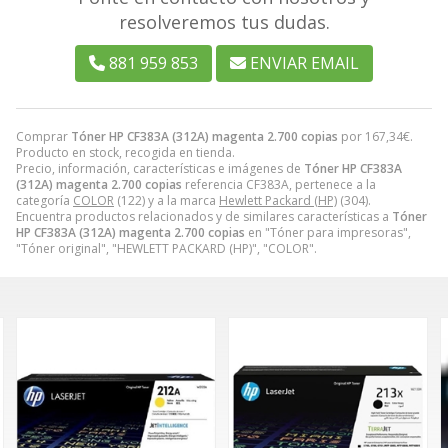
resolveremos tus dudas.
881 959 853
ENVIAR EMAIL
Comprar
Tóner HP CF383A (312A) magenta 2.700 copias
por
167,34
€
.
Producto en stock, recogida en tienda.
Precio, información, características e imágenes de
Tóner HP CF383A
(312A) magenta 2.700 copias
referencia CF383A, pertenece a la
categoría
COLOR
(122) y a la marca
Hewlett Packard (HP)
(304).
Encuentra productos relacionados y de similares características a
Tóner
HP CF383A (312A) magenta 2.700 copias
en "Tóner para impresoras",
"Tóner original", "HEWLETT PACKARD (HP)", "COLOR".